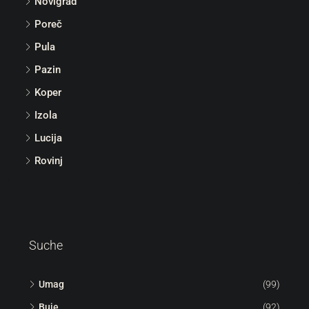
Novigrad
Poreč
Pula
Pazin
Koper
Izola
Lucija
Rovinj
Suche
Umag
(99)
Buje
(92)