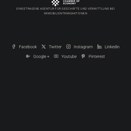
EINGETRAGENE AGENTUR FÜR GESCHÄFTE UND VERMITTLUNG BEI
IMMOBILIENTRANSAKTIONEN
Facebook
Twitter
Instagram
Linkedin
Google +
Youtube
Pinterest
© 2022 – 2025 VISTA PRO NETWORK Ltd. | Alle Rechte vorbehalten. Fotos dürfen ohne
unsere schriftliche Genehmigung in keiner Form reproduziert werden.