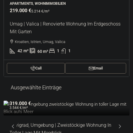
APARTMENTS, WOHNIMMOBILIEN
219.000 €
5.214 €
/m²
Umag | Valica | Renovierte Wohnung Im Erdgeschoss
Mit Garten
Kroatien, Istrien, Umag, Valica
42
m²
1
1
60
m²
Call
Email
Ausgewählte Einträge
319.000 €
3.544 €
/m²
Novigrad, Umgebung | Zweistöckige Wohnung In
Toller Lage Mit Meerblick