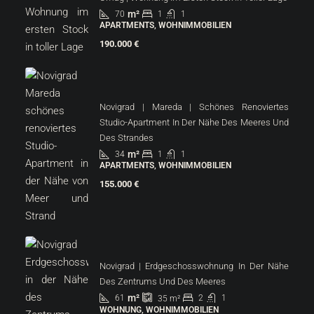
m²
70
1
1
APARTMENTS, WOHNIMMOBILIEN
190.000 €
Novigrad | Mareda | Schönes Renoviertes
Studio-Apartment In Der Nähe Des Meeres Und
Des Strandes
m²
34
1
1
APARTMENTS, WOHNIMMOBILIEN
155.000 €
Novigrad | Erdgeschosswohnung In Der Nähe
Des Zentrums Und Des Meeres
m²
61
2
1
35
m²
WOHNUNG, WOHNIMMOBILIEN