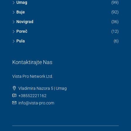
Umag
(99)
Buje
(92)
Novigrad
(36)
Poreč
(12)
Pula
(6)
Kontaktirajte Nas
Vista Pro Network Ltd.
Vladimira Nazora 5 | Umag
+38552221162
info@vista-pro.com