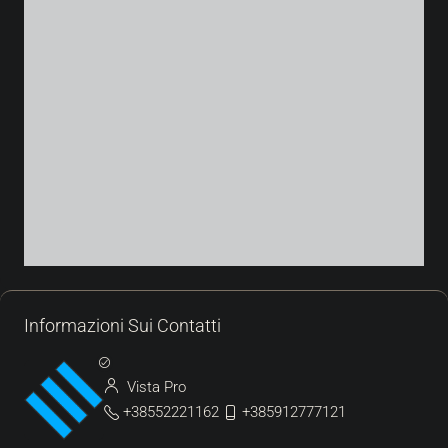
Informazioni Sui Contatti
Vista Pro
+38552221162
+385912777121