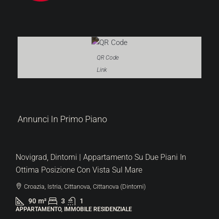
QR Code
Link
319.000 €
Annunci In Primo Piano
3.544 €
/m²
Novigrad, Dintorni | Appartamento Su Due Piani In
Ottima Posizione Con Vista Sul Mare
Croazia, Istria, Cittanova, Cittanova (Dintorni)
90
m²
3
1
APPARTAMENTO, IMMOBILE RESIDENZIALE