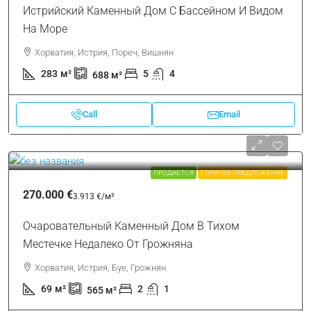
Истрийский Каменный Дом С Бассейном И Видом
На Море
Хорватия, Истрия, Пореч, Вишнян
283
м²
5
4
688
м²
Call
Email
ПРОДАЕТСЯ
ГОРЯЧЕЕ ПРЕДЛОЖЕНИЕ
270.000 €
3.913 €
/м²
Очаровательный Каменный Дом В Тихом
Местечке Недалеко От Грожняна
Хорватия, Истрия, Буе, Грожнян
69
м²
2
1
565
м²