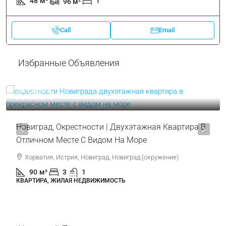
48
м²
1
96
м²
Call
Email
Избранные Объявления
319.000 €
3.544 €
/м²
Новиград, Окрестности | Двухэтажная Квартира В
Отличном Месте С Видом На Море
Хорватия, Истрия, Новиград, Новиград (окружение)
90
м²
3
1
КВАРТИРА, ЖИЛАЯ НЕДВИЖИМОСТЬ