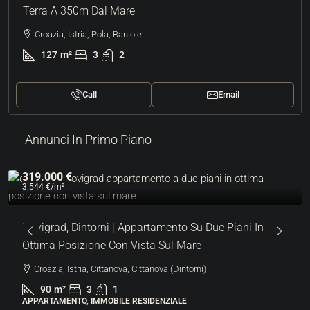
Terra A 350m Dal Mare
Croazia, Istria, Pola, Banjole
127
m²
3
2
Call
Email
Annunci In Primo Piano
319.000 €
3.544 €
/m²
Novigrad, Dintorni | Appartamento Su Due Piani In
Ottima Posizione Con Vista Sul Mare
Croazia, Istria, Cittanova, Cittanova (Dintorni)
90
m²
3
1
APPARTAMENTO, IMMOBILE RESIDENZIALE