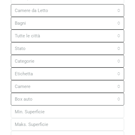
1765
m²
EDIFICABILE, TERRENO
185.000 €
Trova La Tua Casa
Camere da Letto
Bagni
Tutte le città
Stato