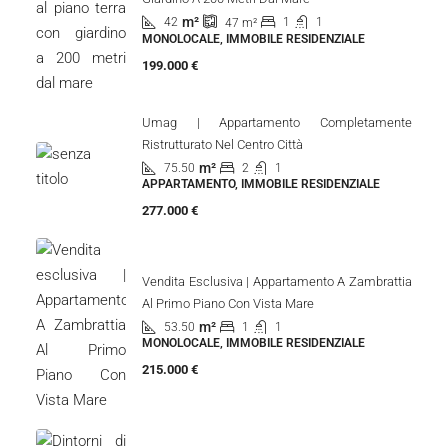
Croazia, Istria, Cittanova, Cittanova (Dintorni)
90
m²
3
1
APPARTAMENTO, IMMOBILE RESIDENZIALE
Vista Recente
Carigador | Appartamento Al Piano Terra Con
Giardino A 200 Metri Dal Mare
m²
42
1
1
47
m²
MONOLOCALE, IMMOBILE RESIDENZIALE
199.000 €
Umag | Appartamento Completamente
Ristrutturato Nel Centro Città
m²
75.50
2
1
APPARTAMENTO, IMMOBILE RESIDENZIALE