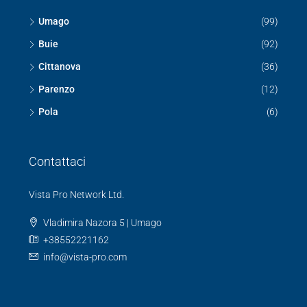
Capodistria
Isola
Lucia
Rovigno
Ricerca
Umago
(99)
Buie
(92)
Cittanova
(36)
Parenzo
(12)
Pola
(6)