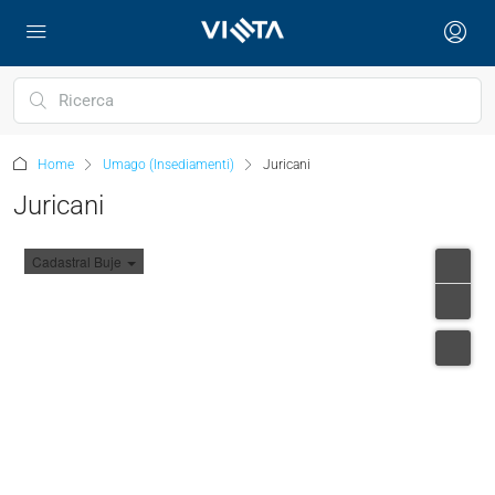
Home
Umago (Insediamenti)
Juricani
Juricani
Cadastral Buje