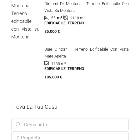
277.000 €
Vendita Esclusiva | Appartamento A Zambrattia
Al Primo Piano Con Vista Mare
m²
53.50
1
1
MONOLOCALE, IMMOBILE RESIDENZIALE
215.000 €
Dintorni Di Montona | Terreno Edificabile Con
Vista Su Montona
m²
66
2118
m²
EDIFICABILE, TERRENO
85.000 €
Buie Dintorni | Terreno Edificabile Con Vista
Mare Aperta