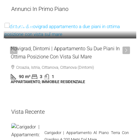
1.650 €
/mese
Umago, Sošici | Casa In Affitto A Lungo Termine Tutto
L'anno
Croazia, Istria, Umago, Juricani
105
m²
4
3
Call
Email
Annunci In Primo Piano
319.000 €
3.544 €
/m²
Novigrad, Dintorni | Appartamento Su Due Piani In
Ottima Posizione Con Vista Sul Mare