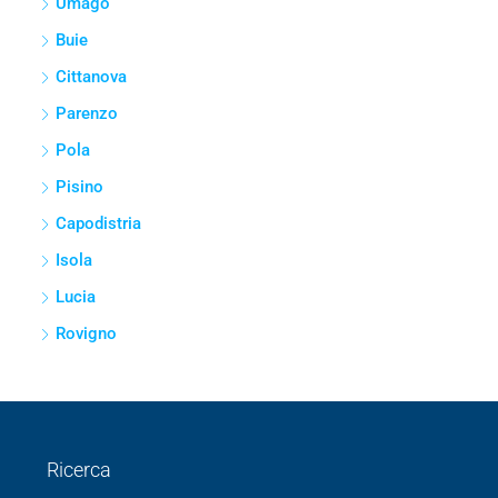
Altro
Garage e parcheggi
Box auto
Città
Umago
Buie
Cittanova
Parenzo
Pola
Pisino