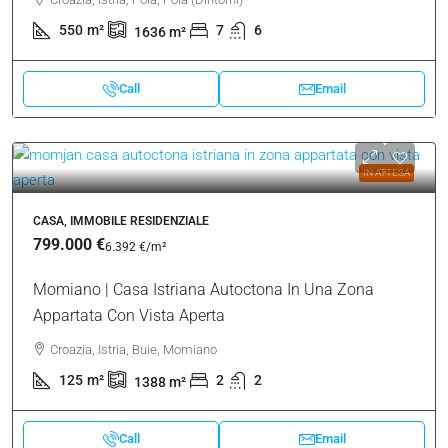
550
m²
7
6
1636
m²
Call
Email
IN ATTESA
CASA, IMMOBILE RESIDENZIALE
799.000 €
6.392 €
/m²
Momiano | Casa Istriana Autoctona In Una Zona
Appartata Con Vista Aperta
Croazia, Istria, Buie, Momiano
125
m²
2
2
1388
m²
Call
Email