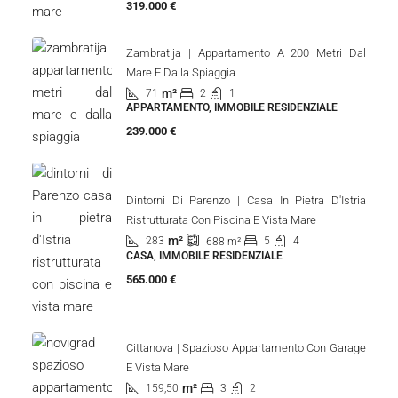
319.000 €
Zambratija | Appartamento A 200 Metri Dal
Mare E Dalla Spiaggia
m²
71
2
1
APPARTAMENTO, IMMOBILE RESIDENZIALE
239.000 €
Dintorni Di Parenzo | Casa In Pietra D'Istria
Ristrutturata Con Piscina E Vista Mare
m²
283
5
4
688
m²
CASA, IMMOBILE RESIDENZIALE
565.000 €
Cittanova | Spazioso Appartamento Con Garage
E Vista Mare
m²
159,50
3
2