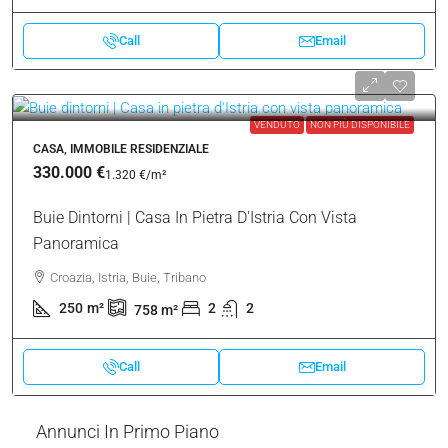
Call
Email
VENDUTO
NON PIÙ DISPONIBILE
CASA, IMMOBILE RESIDENZIALE
330.000 €
1.320 €
/m²
Buie Dintorni | Casa In Pietra D'Istria Con Vista
Panoramica
Croazia, Istria, Buie, Tribano
250
m²
2
2
758
m²
Call
Email
Annunci In Primo Piano