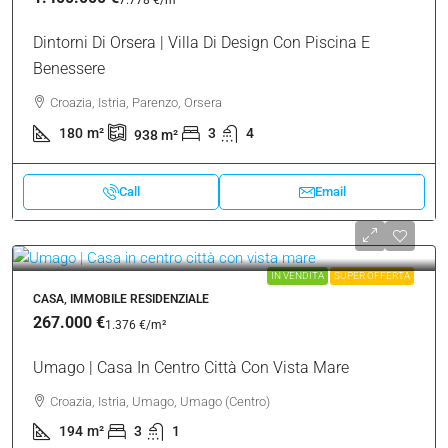
Dintorni Di Orsera | Villa Di Design Con Piscina E
Benessere
Croazia, Istria, Parenzo, Orsera
180
m²
3
4
938
m²
Call
Email
IN VENDITA
SUPER OFFERTA
CASA, IMMOBILE RESIDENZIALE
267.000 €
1.376 €
/m²
Umago | Casa In Centro Città Con Vista Mare
Croazia, Istria, Umago, Umago (Centro)
194
m²
3
1