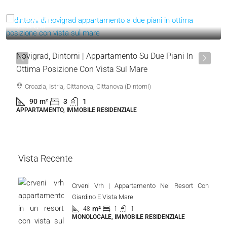
319.000 €
3.544 €
/m²
Novigrad, Dintorni | Appartamento Su Due Piani In
Ottima Posizione Con Vista Sul Mare
Croazia, Istria, Cittanova, Cittanova (Dintorni)
90
m²
3
1
APPARTAMENTO, IMMOBILE RESIDENZIALE
Vista Recente
Crveni Vrh | Appartamento Nel Resort Con
Giardino E Vista Mare
m²
48
1
1
MONOLOCALE, IMMOBILE RESIDENZIALE