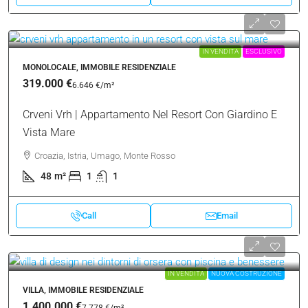
IN VENDITA
ESCLUSIVO
MONOLOCALE, IMMOBILE RESIDENZIALE
319.000 €
6.646 €
/m²
Crveni Vrh | Appartamento Nel Resort Con Giardino E
Vista Mare
Croazia, Istria, Umago, Monte Rosso
48
m²
1
1
Call
Email
IN VENDITA
NUOVA COSTRUZIONE
VILLA, IMMOBILE RESIDENZIALE
1.400.000 €
7.778 €
/m²