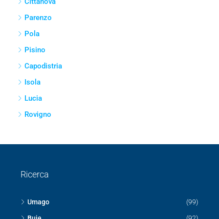
Cittanova
Parenzo
Pola
Pisino
Capodistria
Isola
Lucia
Rovigno
Ricerca
Umago
(99)
Buie
(92)