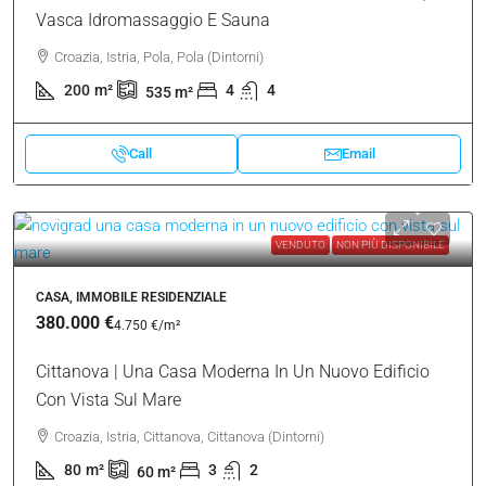
Vasca Idromassaggio E Sauna
Croazia, Istria, Pola, Pola (Dintorni)
200
m²
4
4
535
m²
Call
Email
VENDUTO
NON PIÙ DISPONIBILE
CASA, IMMOBILE RESIDENZIALE
380.000 €
4.750 €
/m²
Cittanova | Una Casa Moderna In Un Nuovo Edificio
Con Vista Sul Mare
Croazia, Istria, Cittanova, Cittanova (Dintorni)
80
m²
3
2
60
m²