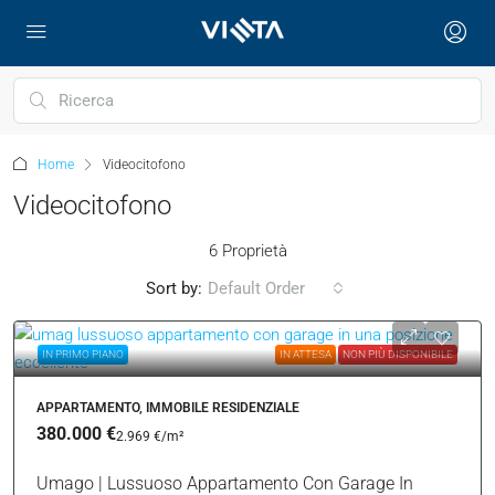
Home
Videocitofono
Videocitofono
6 Proprietà
Sort by:
Default Order
IN PRIMO PIANO
IN ATTESA
NON PIÙ DISPONIBILE
APPARTAMENTO, IMMOBILE RESIDENZIALE
380.000 €
2.969 €
/m²
Umago | Lussuoso Appartamento Con Garage In