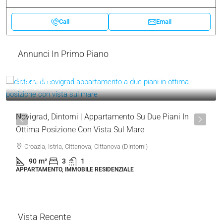
Call
Email
Annunci In Primo Piano
319.000 €
3.544 €
/m²
Novigrad, Dintorni | Appartamento Su Due Piani In
Ottima Posizione Con Vista Sul Mare
Croazia, Istria, Cittanova, Cittanova (Dintorni)
90
m²
3
1
APPARTAMENTO, IMMOBILE RESIDENZIALE
Vista Recente