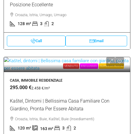
Posizione Eccellente
Croazia, Istria, Umago, Umago
128
m²
3
2
Call
Email
VENDUTO
ESCLUSIVO
SUPER OFFERTA
CASA, IMMOBILE RESIDENZIALE
295.000 €
2.458 €
/m²
Kaštel, Dintorni | Bellissima Casa Familiare Con
Giardino, Pronta Per Essere Abitata
Croazia, Istria, Buie, Kaštel, Buie (Insediamenti)
120
m²
3
2
163
m²