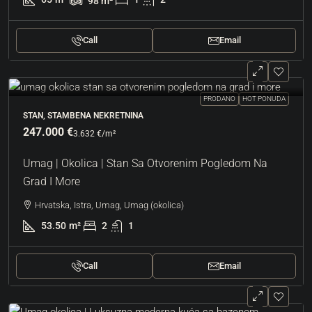
98
m²
Call
Email
PRODANO
HOT PONUDA
STAN, STAMBENA NEKRETNINA
247.000 €
3.632 €
/m²
Umag | Okolica | Stan Sa Otvorenim Pogledom Na
Grad I More
Hrvatska, Istra, Umag, Umag (okolica)
53.50
m²
2
1
Call
Email