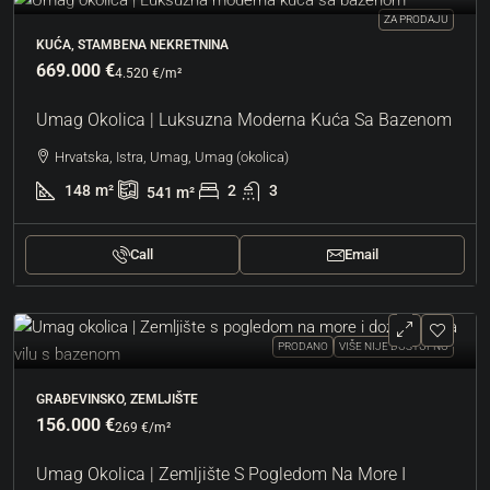
ZA PRODAJU
KUĆA, STAMBENA NEKRETNINA
669.000 €
4.520 €
/m²
Umag Okolica | Luksuzna Moderna Kuća Sa Bazenom
Hrvatska, Istra, Umag, Umag (okolica)
148
m²
2
3
541
m²
Call
Email
PRODANO
VIŠE NIJE DOSTUPNO
GRAĐEVINSKO, ZEMLJIŠTE
156.000 €
269 €
/m²
Umag Okolica | Zemljište S Pogledom Na More I