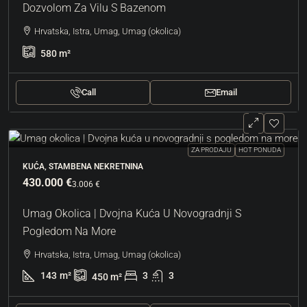
Dozvolom Za Vilu S Bazenom
Hrvatska, Istra, Umag, Umag (okolica)
580
m²
Call
Email
ZA PRODAJU
HOT PONUDA
KUĆA, STAMBENA NEKRETNINA
430.000 €
3.006 €
Umag Okolica | Dvojna Kuća U Novogradnji S
Pogledom Na More
Hrvatska, Istra, Umag, Umag (okolica)
143
m²
3
3
450
m²