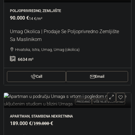
POLJOPRIVREDNO, ZEMLJIŠTE
90.000 €
14 €
/m²
Umag Okolica | Prodaje Se Poljoprivredno Zemljište
Sa Maslinikom
Hrvatska, Istra, Umag, Umag (okolica)
6634
m²
Call
Email
PRODANO
VIŠE NIJE DOSTUPNO
APARTMAN, STAMBENA NEKRETNINA
189.000 €
/1̶9̶9̶.̶0̶0̶0̶ €