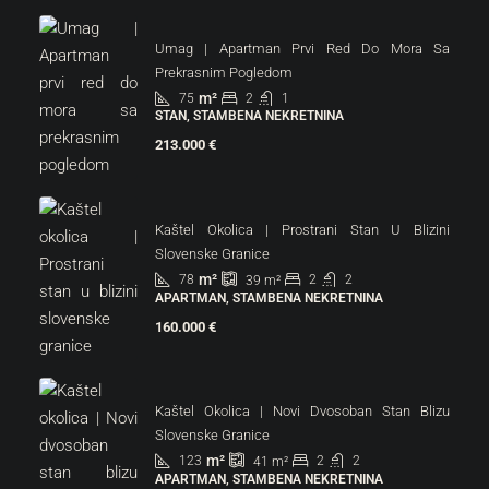
Umag | Apartman Prvi Red Do Mora Sa
Prekrasnim Pogledom
m²
75
2
1
STAN, STAMBENA NEKRETNINA
213.000 €
Kaštel Okolica | Prostrani Stan U Blizini
Slovenske Granice
m²
78
2
2
39
m²
APARTMAN, STAMBENA NEKRETNINA
160.000 €
Kaštel Okolica | Novi Dvosoban Stan Blizu
Slovenske Granice
m²
123
2
2
41
m²
APARTMAN, STAMBENA NEKRETNINA