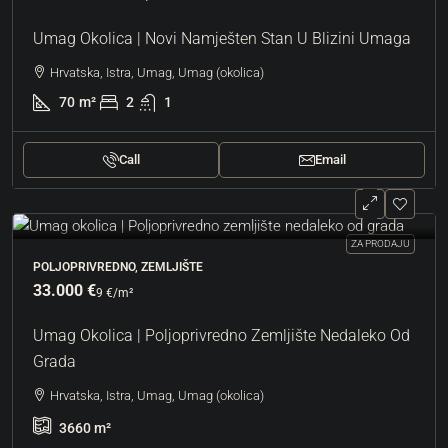
Umag Okolica | Novi Namješten Stan U Blizini Umaga
Hrvatska, Istra, Umag, Umag (okolica)
70
m²
2
1
Call
Email
ZA PRODAJU
POLJOPRIVREDNO, ZEMLJIŠTE
33.000 €
9 €
/m²
Umag Okolica | Poljoprivredno Zemljište Nedaleko Od
Grada
Hrvatska, Istra, Umag, Umag (okolica)
3660
m²