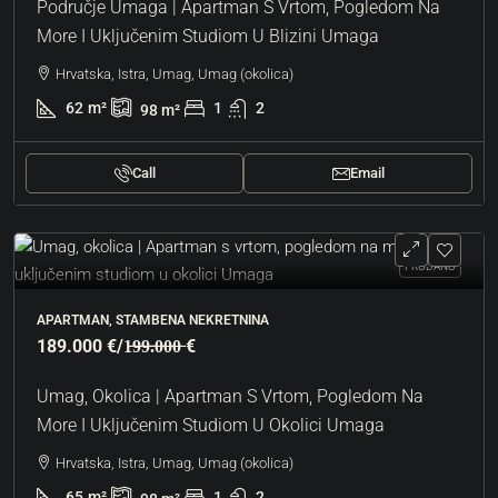
Područje Umaga | Apartman S Vrtom, Pogledom Na
More I Uključenim Studiom U Blizini Umaga
Hrvatska, Istra, Umag, Umag (okolica)
62
m²
1
2
98
m²
Call
Email
PRODANO
APARTMAN, STAMBENA NEKRETNINA
189.000 €
/1̶9̶9̶.̶0̶0̶0̶ €
Umag, Okolica | Apartman S Vrtom, Pogledom Na
More I Uključenim Studiom U Okolici Umaga
Hrvatska, Istra, Umag, Umag (okolica)
65
m²
1
2