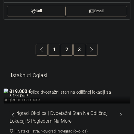
Call
Email
1
2
3
Istaknuti Oglasi
319.000 €
3.544 €
/m²
Novigrad, Okolica | Dvoetažni Stan Na Odličnoj
Lokaciji S Pogledom Na More
Hrvatska, Istra, Novigrad, Novigrad (okolica)