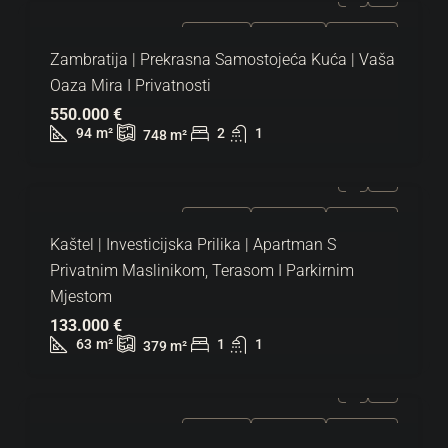
ZA PRODAJU
EKSKLUZIVNO
HOT PONUDA
Zambratija | Prekrasna Samostojeća Kuća | Vaša
Oaza Mira I Privatnosti
550.000 €
94
m²
2
1
748
m²
ZA PRODAJU
EKSKLUZIVNO
HOT PONUDA
Kaštel | Investicijska Prilika | Apartman S
Privatnim Maslinikom, Terasom I Parkirnim
Mjestom
133.000 €
63
m²
1
1
379
m²
ZA PRODAJU
EKSKLUZIVNO
HOT PONUDA