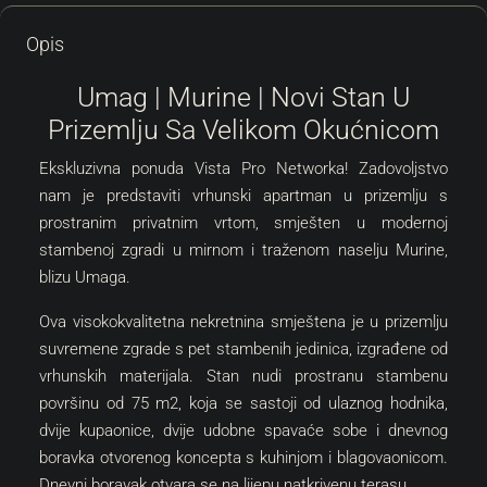
Opis
Umag | Murine | Novi Stan U
Prizemlju Sa Velikom Okućnicom
Ekskluzivna ponuda Vista Pro Networka! Zadovoljstvo
nam je predstaviti vrhunski apartman u prizemlju s
prostranim privatnim vrtom, smješten u modernoj
stambenoj zgradi u mirnom i traženom naselju Murine,
blizu Umaga.
Ova visokokvalitetna nekretnina smještena je u prizemlju
suvremene zgrade s pet stambenih jedinica, izgrađene od
vrhunskih materijala. Stan nudi prostranu stambenu
površinu od 75 m2, koja se sastoji od ulaznog hodnika,
dvije kupaonice, dvije udobne spavaće sobe i dnevnog
boravka otvorenog koncepta s kuhinjom i blagovaonicom.
Dnevni boravak otvara se na lijepu natkrivenu terasu.