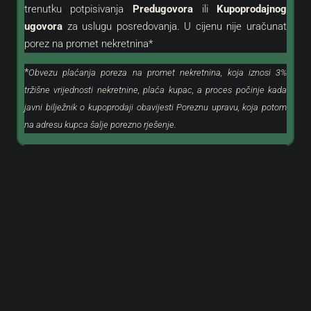
trenutku potpisivanja
Predugovora
ili
Kupoprodajnog
ugovora
za uslugu posredovanja. U cijenu nije uračunat
porez na promet nekretnina*
*
Obvezu plaćanja poreza na promet nekretnina, koja iznosi 3%
tržišne vrijednosti nekretnine, plaća kupac, a proces počinje kada
javni bilježnik o kupoprodaji obavijesti Poreznu upravu, koja potom
na adresu kupca šalje porezno rješenje.