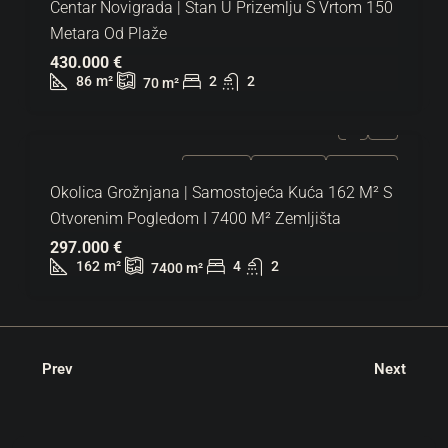
Centar Novigrada | Stan U Prizemlju S Vrtom 150
Metara Od Plaže
430.000 €
86
m²
2
2
70
m²
ZA PRODAJU
EKSKLUZIVNO
HOT PONUDA
Okolica Grožnjana | Samostojeća Kuća 162 M² S
Otvorenim Pogledom I 7400 M² Zemljišta
297.000 €
162
m²
4
2
7400
m²
Prev
Next