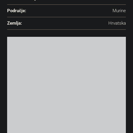
Područje:
Murine
Zemlja:
Hrvatska