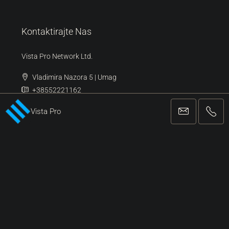
Umag
(99)
Buje
(92)
Novigrad
(36)
Poreč
(12)
Pula
(6)
Vista Pro
Kontaktirajte Nas
Vista Pro Network Ltd.
Vladimira Nazora 5 | Umag
+38552221162
info@vista-pro.com