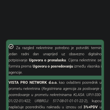
Za razgled nekretnine potrebno je potvrditi termin
jedan radni dan unaprijed uz obavezno digitalno
potpisivanje
Ugovora o pronalasku
. Cijena nekretnine se
formira prema
Ugovoru o posredovanju
između vlasnika i
agencije.
VISTA PRO NETWORK d.o.o.
kao
ovlašteni
posrednik u
prometu nekretnina (
Registrirana agencija za poslovanje i
posredovanje u prometu nekretninama KLASA: UP/I-330-
01/22-01/422; URBROJ: 517-08-01-01-01-22-2
), kupcu
naplaćuje posredničku naknadu u iznosu od
3%+PDV
u