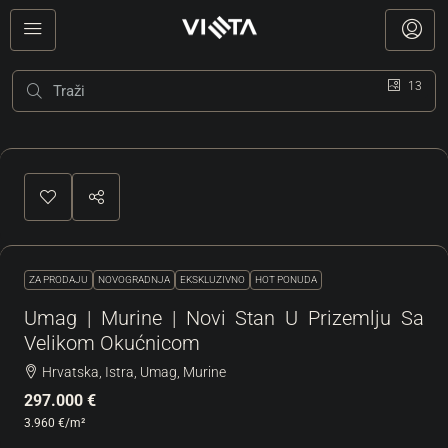
13
ZA PRODAJU
NOVOGRADNJA
EKSKLUZIVNO
HOT PONUDA
Umag | Murine | Novi Stan U Prizemlju Sa
Velikom Okućnicom
Hrvatska, Istra, Umag, Murine
297.000 €
3.960 €
/m²