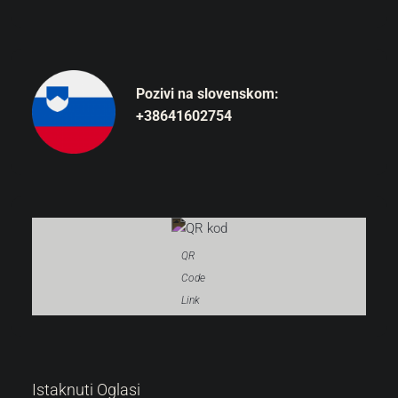
Pozivi na slovenskom:
+38641602754
QR
Code
Link
287.000 €
Istaknuti Oglasi