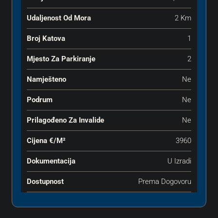
Udaljenost Od Mora
2 Km
Broj Katova
1
Mjesto Za Parkiranje
2
Namješteno
Ne
Podrum
Ne
Prilagođeno Za Invalide
Ne
Cijena €‎/m²
3960
Dokumentacija
U Izradi
Dostupnost
Prema Dogovoru