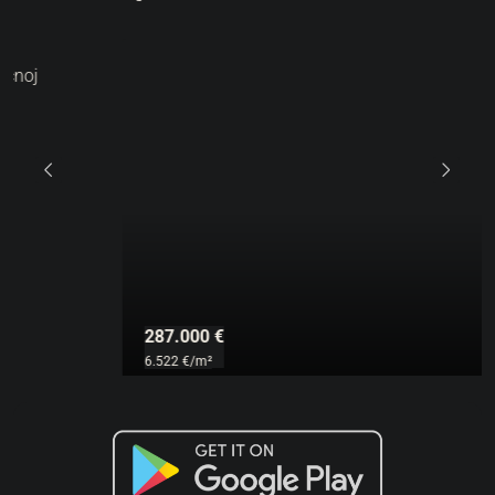
6.522 €
/m²
Lovrečica | Moderan Stan U Prizemlju Sa Vrtom U
Novogradnji
Hrvatska, Istra, Umag, Lovrečica
44
m²
1.5
1
113
m²
STAN, STAMBENA NEKRETNINA