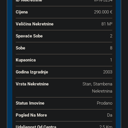
ID Nekretnine
VPN-3234
Cijena
290.000 €
Veličina Nekretnine
81 M²
Spavaće Sobe
2
Sobe
8
Kupaonica
1
Godina Izgradnje
2003
Vrsta Nekretnine
Stan, Stambena
Nekretnina
Status Imovine
Prodano
Pogled Na More
Da
Udaljenost Od Centra
2,5 Km