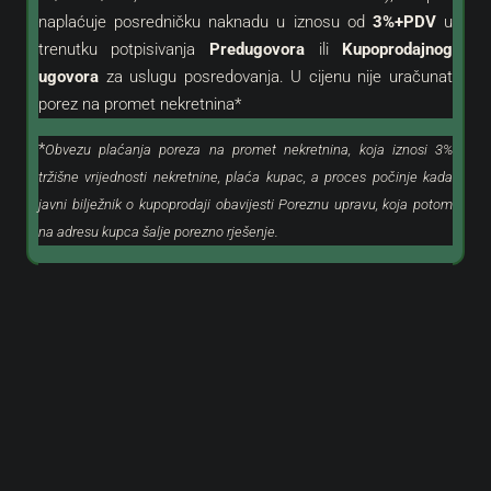
naplaćuje posredničku naknadu u iznosu od
3%+PDV
u
trenutku potpisivanja
Predugovora
ili
Kupoprodajnog
ugovora
za uslugu posredovanja. U cijenu nije uračunat
porez na promet nekretnina*
*
Obvezu plaćanja poreza na promet nekretnina, koja iznosi 3%
tržišne vrijednosti nekretnine, plaća kupac, a proces počinje kada
javni bilježnik o kupoprodaji obavijesti Poreznu upravu, koja potom
na adresu kupca šalje porezno rješenje.