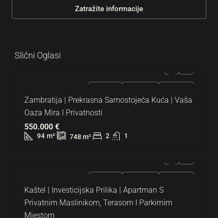
Zatražite informacije
Slični Oglasi
ZA PRODAJU
EKSKLUZIVNO
HOT PONUDA
Zambratija | Prekrasna Samostojeća Kuća | Vaša
Oaza Mira I Privatnosti
550.000 €
94
m²
2
1
748
m²
ZA PRODAJU
EKSKLUZIVNO
HOT PONUDA
Kaštel | Investicijska Prilika | Apartman S
Privatnim Maslinikom, Terasom I Parkirnim
Mjestom