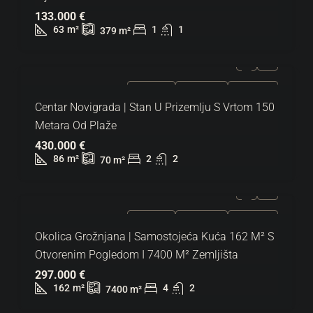
133.000 €
63
m²
1
1
379
m²
ZA PRODAJU
EKSKLUZIVNO
HOT PONUDA
Centar Novigrada | Stan U Prizemlju S Vrtom 150
Metara Od Plaže
430.000 €
86
m²
2
2
70
m²
ZA PRODAJU
EKSKLUZIVNO
HOT PONUDA
Okolica Grožnjana | Samostojeća Kuća 162 M² S
Otvorenim Pogledom I 7400 M² Zemljišta
297.000 €
162
m²
4
2
7400
m²