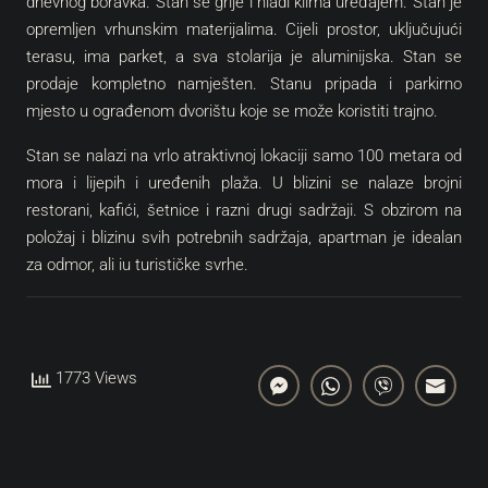
dnevnog boravka. Stan se grije i hladi klima uređajem. Stan je
opremljen vrhunskim materijalima. Cijeli prostor, uključujući
terasu, ima parket, a sva stolarija je aluminijska. Stan se
prodaje kompletno namješten. Stanu pripada i parkirno
mjesto u ograđenom dvorištu koje se može koristiti trajno.
Stan se nalazi na vrlo atraktivnoj lokaciji samo 100 metara od
mora i lijepih i uređenih plaža. U blizini se nalaze brojni
restorani, kafići, šetnice i razni drugi sadržaji. S obzirom na
položaj i blizinu svih potrebnih sadržaja, apartman je idealan
za odmor, ali iu turističke svrhe.
1773 Views