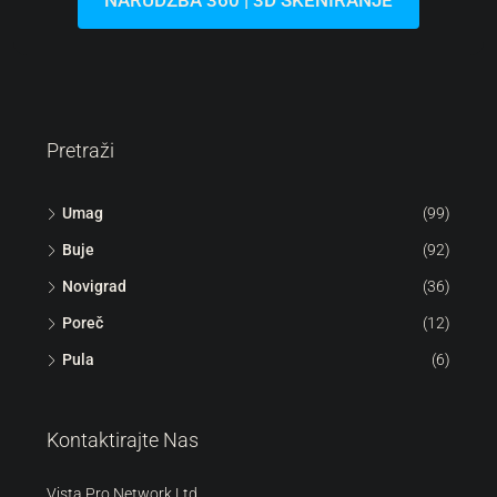
NARUDŽBA 360 | 3D SKENIRANJE
Pretraži
Umag
(99)
Buje
(92)
Novigrad
(36)
Poreč
(12)
Pula
(6)
Kontaktirajte Nas
Vista Pro Network Ltd.