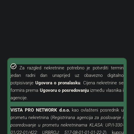
Za razgled nekretnine potrebno je potvrditi termin
jedan radni dan unaprijed uz obavezno digitalno
potpisivanje
Ugovora o pronalasku
. Cijena nekretnine se
formira prema
Ugovoru o posredovanju
između vlasnika i
agencije.
VISTA PRO NETWORK d.o.o.
kao
ovlašteni
posrednik u
prometu nekretnina (
Registrirana agencija za poslovanje i
posredovanje u prometu nekretninama KLASA: UP/I-330-
01/22-01/422; URBROJ: 517-08-01-01-01-22-2
), kupcu