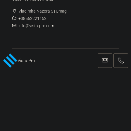
Vladimira Nazora 5 | Umag
+38552221162
info@vista-pro.com
Vista Pro
REGISTRIRANA AGENCIJA ZA POSLOVANJE I POSREDOVANJE U
PROMETU NEKRETNINA
Facebook
Twitter
Instagram
Linkedin
Google +
Youtube
Pinterest