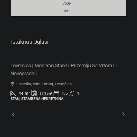
Code
Link
287.000 €
Istaknuti Oglasi
6.522 €
/m²
Lovrečica | Moderan Stan U Prizemlju Sa Vrtom U
Novogradnji
Hrvatska, Istra, Umag, Lovrečica
44
m²
1.5
1
113
m²
STAN, STAMBENA NEKRETNINA