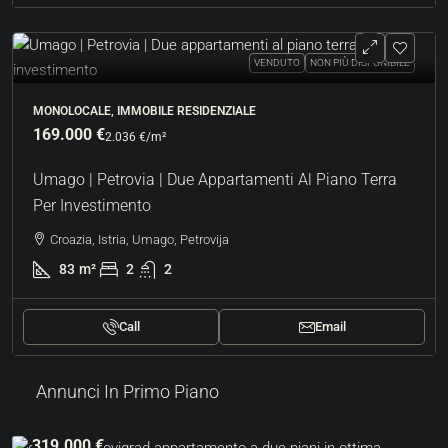
VENDUTO
NON PIÙ DISPONIBILE
MONOLOCALE, IMMOBILE RESIDENZIALE
169.000 €
2.036 €
/m²
Umago | Petrovia | Due Appartamenti Al Piano Terra
Per Investimento
Croazia, Istria, Umago, Petrovija
83
m²
2
2
Call
Email
Annunci In Primo Piano
319.000 €