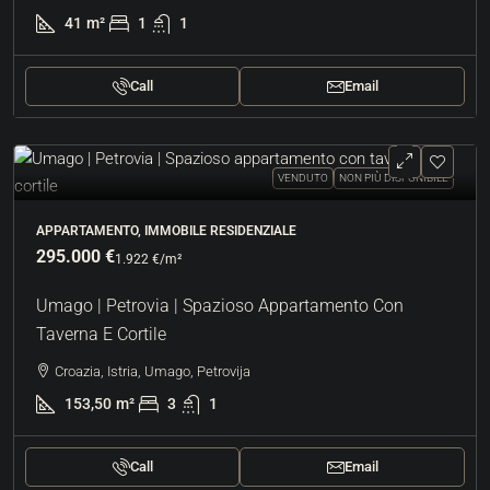
41
m²
1
1
Call
Email
VENDUTO
NON PIÙ DISPONIBILE
APPARTAMENTO, IMMOBILE RESIDENZIALE
295.000 €
1.922 €
/m²
Umago | Petrovia | Spazioso Appartamento Con
Taverna E Cortile
Croazia, Istria, Umago, Petrovija
153,50
m²
3
1
Call
Email