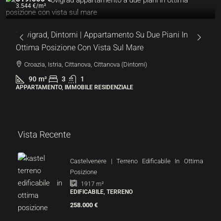
3.544 €
/m²
Novigrad, Dintorni | Appartamento Su Due Piani In
Ottima Posizione Con Vista Sul Mare
Croazia, Istria, Cittanova, Cittanova (Dintorni)
90
m²
3
1
APPARTAMENTO, IMMOBILE RESIDENZIALE
Vista Recente
Castelvenere | Terreno Edificabile In Ottima
Posizione
1917
m²
EDIFICABILE, TERRENO
258.000 €