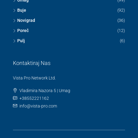
Umag
(99)
Buje
(92)
Novigrad
(36)
Poreč
(12)
Pulj
(6)
Kontaktiraj Nas
Vista Pro Network Ltd.
Vladimira Nazora 5 | Umag
+38552221162
info@vista-pro.com