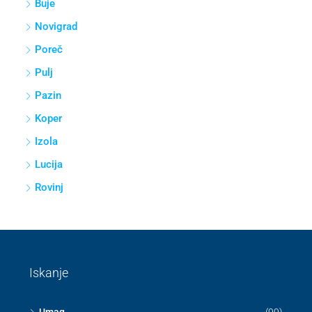
Buje
Novigrad
Poreč
Pulj
Pazin
Koper
Izola
Lucija
Rovinj
Iskanje