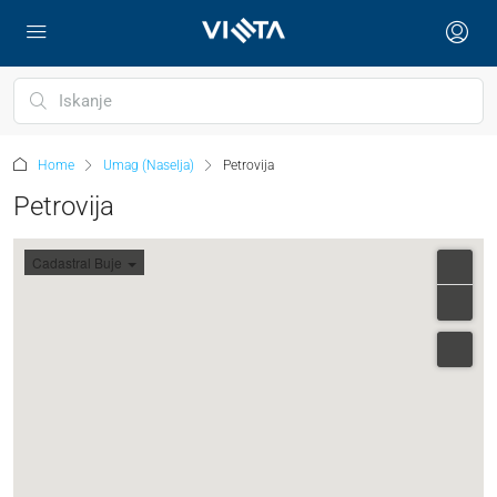
Home
Umag (Naselja)
Petrovija
Petrovija
Cadastral Buje