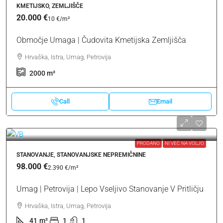
KMETIJSKO, ZEMLJIŠČE
20.000 €
10 €
/m²
Območje Umaga | Čudovita Kmetijska Zemljišča
Hrvaška, Istra, Umag, Petrovija
2000
m²
Call
Email
PRODANO
NI VEČ NA VOLJO
STANOVANJE, STANOVANJSKE NEPREMIČNINE
98.000 €
2.390 €
/m²
Umag | Petrovija | Lepo Vseljivo Stanovanje V Pritličju
Hrvaška, Istra, Umag, Petrovija
41
m²
1
1