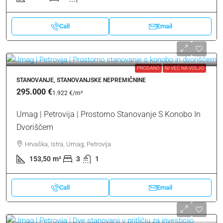
Call
Email
PRODANO
NI VEČ NA VOLJO
STANOVANJE, STANOVANJSKE NEPREMIČNINE
295.000 €
1.922 €
/m²
Umag | Petrovija | Prostorno Stanovanje S Konobo In
Dvoriščem
Hrvaška, Istra, Umag, Petrovija
153,50
m²
3
1
Call
Email