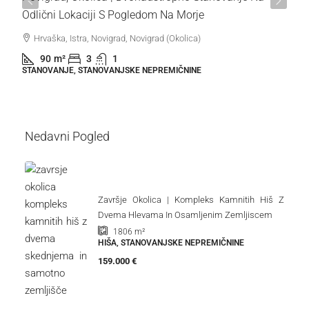
Odlični Lokaciji S Pogledom Na Morje
Hrvaška, Istra, Novigrad, Novigrad (Okolica)
90
m²
3
1
STANOVANJE, STANOVANJSKE NEPREMIČNINE
Nedavni Pogled
Završje Okolica | Kompleks Kamnitih Hiš Z
Dvema Hlevama In Osamljenim Zemljiscem
1806
m²
HIŠA, STANOVANJSKE NEPREMIČNINE
159.000 €