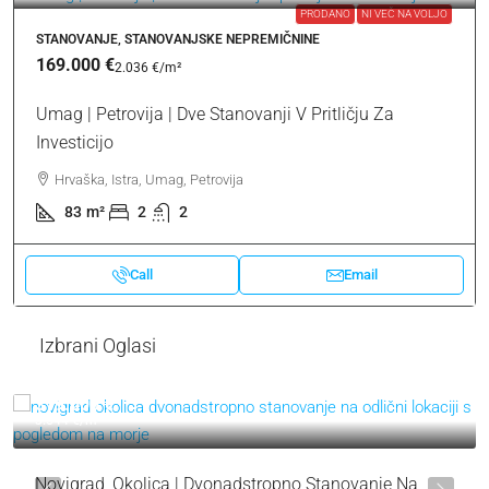
PRODANO
NI VEČ NA VOLJO
STANOVANJE, STANOVANJSKE NEPREMIČNINE
169.000 €
2.036 €
/m²
Umag | Petrovija | Dve Stanovanji V Pritličju Za
Investicijo
Hrvaška, Istra, Umag, Petrovija
83
m²
2
2
Call
Email
Izbrani Oglasi
319.000 €
3.544 €
/m²
Novigrad, Okolica | Dvonadstropno Stanovanje Na