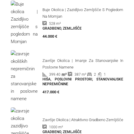
Buje Okolica | Zazidljivo Zemljišče S Pogledom
Na Momjan
528
m²
GRADBENO, ZEMLJIŠČE
44.000 €
Završje Okolica | Imanje Za Stanovanjske In
Poslovne Namene
m²
399.40
2
1
387
m²
HIŠA, POSLOVNI PROSTORI, STANOVANJSKE
NEPREMIČNINE
417.000 €
Završje Okolica | Atraktivno Gradbeno Zemljišče
1000
m²
GRADBENO, ZEMLJIŠČE