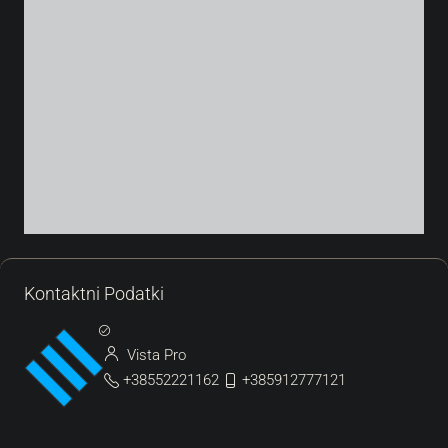
Kontaktni Podatki
Vista Pro
+38552221162
+385912777121