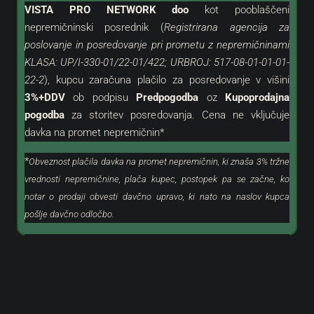
VISTA PRO NETWORK doo
kot
pooblaščeni
nepremičninski posrednik (
Registrirana agencija za
poslovanje in posredovanje pri prometu z nepremičninami
KLASA: UP/I-330-01/22-01/422; URBROJ: 517-08-01-01-01-
22-2
), kupcu zaračuna plačilo za posredovanje v višini
3%+DDV
ob podpisu
Predpogodba
oz
Kupoprodajna
pogodba
za storitev posredovanja. Cena ne vključuje
davka na promet nepremičnin*
*
Obveznost plačila davka na promet nepremičnin, ki znaša 3% tržne
vrednosti nepremičnine, plača kupec, postopek pa se začne, ko
notar o prodaji obvesti davčno upravo, ki nato na naslov kupca
pošlje davčno odločbo.