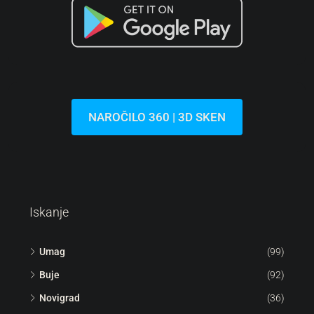
NAROČILO 360 | 3D SKEN
Iskanje
Umag
(99)
Buje
(92)