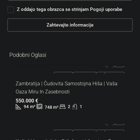
Z oddajo tega obrazca se strinjam
Pogoji uporabe
Zahtevajte informacije
Podobni Oglasi
NAPRODAJ
EKSKLUZIVNO
VROČA PONUDBA
Zambratija | Čudovita Samostojna Hiša | Vaša
Oaza Miru In Zasebnosti
550.000 €
94
m²
2
1
748
m²
NAPRODAJ
EKSKLUZIVNO
VROČA PONUDBA