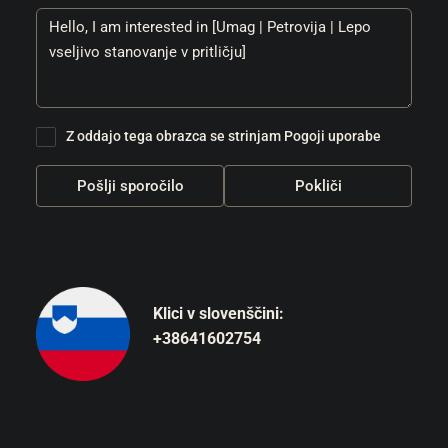
Z oddajo tega obrazca se strinjam
Pogoji uporabe
Pošlji sporočilo
Pokliči
Klici v slovenščini:
+38641602754