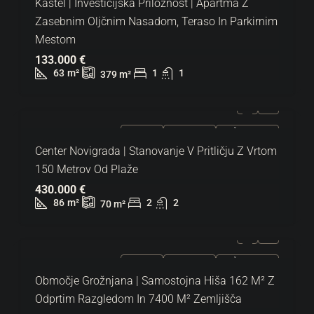
Kaštel | Investicijska Priložnost | Apartma Z
Zasebnim Oljčnim Nasadom, Teraso In Parkirnim
Mestom
133.000 €
63
m²
1
1
379
m²
NAPRODAJ
EKSKLUZIVNO
VROČA PONUDBA
Center Novigrada | Stanovanje V Pritličju Z Vrtom
150 Metrov Od Plaže
430.000 €
86
m²
2
2
70
m²
NAPRODAJ
EKSKLUZIVNO
VROČA PONUDBA
Območje Grožnjana | Samostojna Hiša 162 M² Z
Odprtim Razgledom In 7400 M² Zemljišča