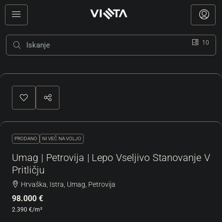
10
PRODANO
NI VEČ NA VOLJO
Umag | Petrovija | Lepo Vseljivo Stanovanje V
Pritličju
Hrvaška, Istra, Umag, Petrovija
98.000 €
2.390 €
/m²