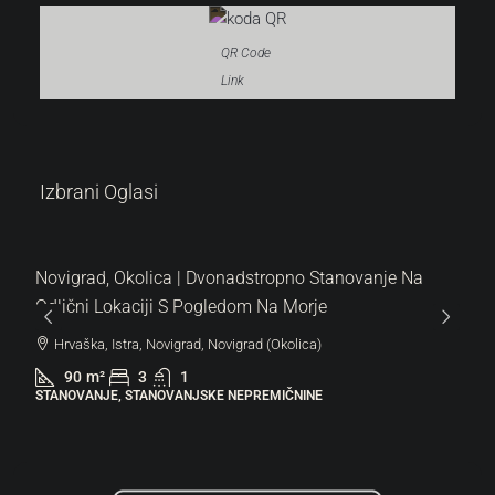
QR Code
Link
319.000 €
Izbrani Oglasi
3.544 €
/m²
Novigrad, Okolica | Dvonadstropno Stanovanje Na
Odlični Lokaciji S Pogledom Na Morje
Hrvaška, Istra, Novigrad, Novigrad (Okolica)
90
m²
3
1
STANOVANJE, STANOVANJSKE NEPREMIČNINE