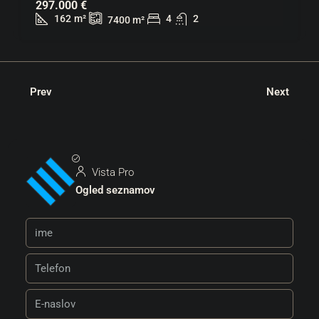
297.000 €
162
m²
4
2
7400
m²
Prev
Next
Vista Pro
Ogled seznamov