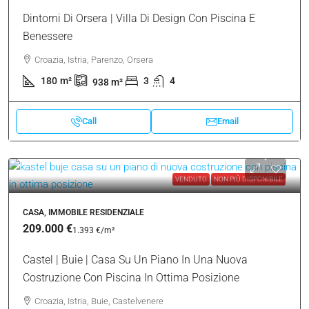
Dintorni Di Orsera | Villa Di Design Con Piscina E
Benessere
Croazia, Istria, Parenzo, Orsera
180
m²
3
4
938
m²
Call
Email
VENDUTO
NON PIÙ DISPONIBILE
CASA, IMMOBILE RESIDENZIALE
209.000 €
1.393 €
/m²
Castel | Buie | Casa Su Un Piano In Una Nuova
Costruzione Con Piscina In Ottima Posizione
Croazia, Istria, Buie, Castelvenere