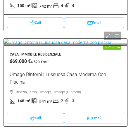
150
m²
4
4
742
m²
Call
Email
IN VENDITA
CASA, IMMOBILE RESIDENZIALE
669.000 €
4.520 €
/m²
Umago Dintorni | Lussuosa Casa Moderna Con
Piscina
Croazia, Istria, Umago, Umago (Dintorni)
148
m²
2
3
541
m²
Call
Email