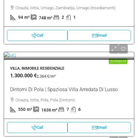
Croazia, Istria, Umago, Zambratija, Umago (Insediamenti)
94
m²
2
1
748
m²
Call
Email
IN VENDITA
VILLA, IMMOBILE RESIDENZIALE
1.300.000 €
2.364 €
/m²
Dintorni Di Pola | Spaziosa Villa Arredata Di Lusso
Croazia, Istria, Pola, Pola (Dintorni)
550
m²
7
6
1636
m²
Call
Email