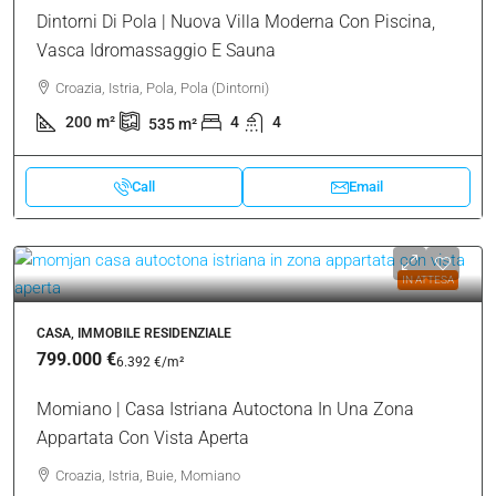
Dintorni Di Pola | Nuova Villa Moderna Con Piscina,
Vasca Idromassaggio E Sauna
Croazia, Istria, Pola, Pola (Dintorni)
200
m²
4
4
535
m²
Call
Email
IN ATTESA
CASA, IMMOBILE RESIDENZIALE
799.000 €
6.392 €
/m²
Momiano | Casa Istriana Autoctona In Una Zona
Appartata Con Vista Aperta
Croazia, Istria, Buie, Momiano