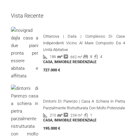
Vista Recente
Cittanova | Daila | Complesso Di Case
Indipendenti Vicino Al Mare Composto Da 4
Unità Abitative
m²
186
8
4
662
m²
CASA, IMMOBILE RESIDENZIALE
727.000 €
Dintorni Di Parenzo | Casa A Schiera In Pietra
Parzialmente Ristrutturata Con Molto Potenziale
m²
210
1
234
m²
CASA, IMMOBILE RESIDENZIALE
195.000 €