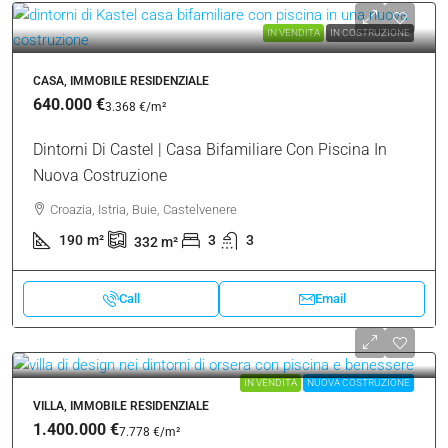
IN VENDITA
IN COSTRUZIONE
CASA, IMMOBILE RESIDENZIALE
640.000 €
3.368 €
/m²
Dintorni Di Castel | Casa Bifamiliare Con Piscina In
Nuova Costruzione
Croazia, Istria, Buie, Castelvenere
190
m²
3
3
332
m²
Call
Email
IN VENDITA
NUOVA COSTRUZIONE
VILLA, IMMOBILE RESIDENZIALE
1.400.000 €
7.778 €
/m²