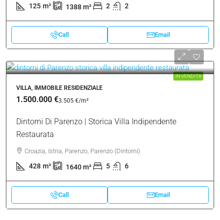
125
m²
2
2
1388
m²
Call
Email
IN VENDITA
VILLA, IMMOBILE RESIDENZIALE
1.500.000 €
3.505 €
/m²
Dintorni Di Parenzo | Storica Villa Indipendente
Restaurata
Croazia, Istria, Parenzo, Parenzo (Dintorni)
428
m²
5
6
1640
m²
Call
Email