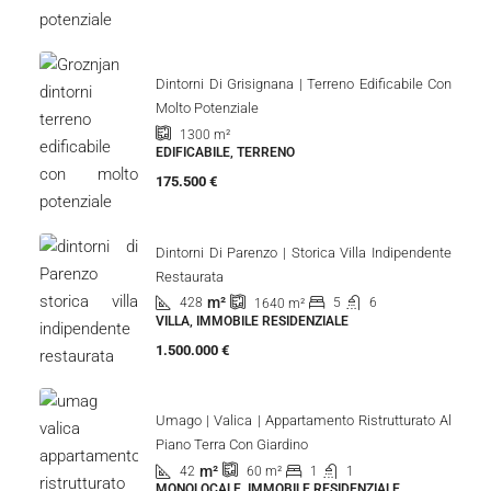
Dintorni Di Grisignana | Terreno Edificabile Con
Molto Potenziale
1300
m²
EDIFICABILE, TERRENO
175.500 €
Dintorni Di Parenzo | Storica Villa Indipendente
Restaurata
m²
428
5
6
1640
m²
VILLA, IMMOBILE RESIDENZIALE
1.500.000 €
Umago | Valica | Appartamento Ristrutturato Al
Piano Terra Con Giardino
m²
42
1
1
60
m²
MONOLOCALE, IMMOBILE RESIDENZIALE