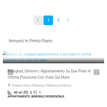
1
2
Annunci In Primo Piano
319.000 €
3.544 €
/m²
Novigrad, Dintorni | Appartamento Su Due Piani In
Ottima Posizione Con Vista Sul Mare
Croazia, Istria, Cittanova, Cittanova (Dintorni)
90
m²
3
1
APPARTAMENTO, IMMOBILE RESIDENZIALE