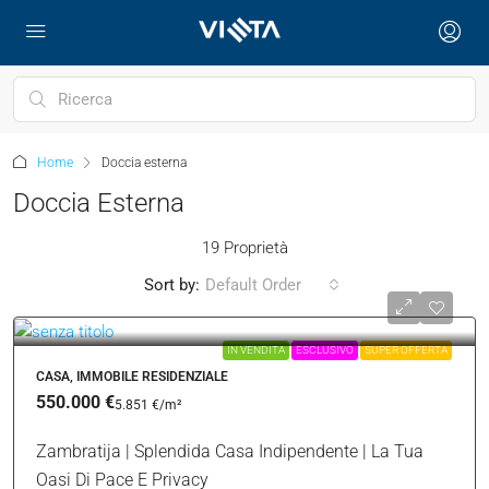
Home
Doccia esterna
Doccia Esterna
19 Proprietà
Sort by:
Default Order
IN VENDITA
ESCLUSIVO
SUPER OFFERTA
CASA, IMMOBILE RESIDENZIALE
550.000 €
5.851 €
/m²
Zambratija | Splendida Casa Indipendente | La Tua
Oasi Di Pace E Privacy