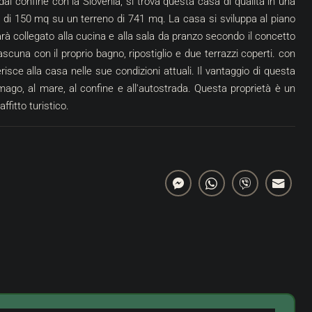
 dal confine con la Slovenia, si trova questa casa di qualità in una
è di 150 mq su un terreno di 741 mq. La casa si sviluppa al piano
rà collegato alla cucina e alla sala da pranzo secondo il concetto
cuna con il proprio bagno, ripostiglio e due terrazzi coperti. con
erisce alla casa nelle sue condizioni attuali. Il vantaggio di questa
ago, al mare, al confine e all'autostrada. Questa proprietà è un
ffitto turistico.