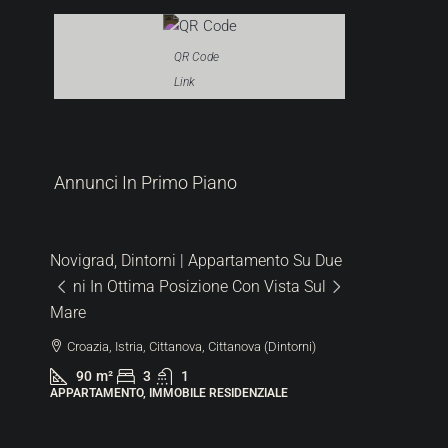
QR Code
Link
287.000 €
Annunci In Primo Piano
6.522 €
/m²
 Su Due
Lovrečica | Moderno Appartamento Al
a Sul
Piano Terra Con Giardino In Un Nuovo
Edificio
orni)
Croazia, Istria, Umago, San Lorenzo
44
m²
1.5
1
113
m²
APPARTAMENTO, IMMOBILE RESIDENZIALE
4