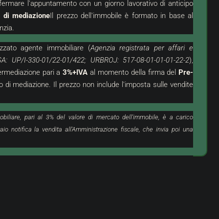
fermare l'appuntamento con un giorno lavorativo di anticipo
o di mediazione
Il prezzo dell'immobile è formato in base al
nzia.
izzato
agente immobiliare (
Agenzia registrata per affari e
SA: UP/I-330-01/22-01/422; URBROJ: 517-08-01-01-01-22-2
),
termediazione pari a
3%+IVA
al momento della firma del
Pre-
io di mediazione. Il prezzo non include l'imposta sulle vendite
319.000 €
3.544 €
/m²
obiliare, pari al 3% del valore di mercato dell'immobile, è a carico
 Appartamento Con
Novigrad, Dintorni | Appartamento
aio notifica la vendita all'Amministrazione fiscale, che invia poi una
e Eccellente
Piani In Ottima Posizione Con Vist
Mare
ago, Umago
Croazia, Istria, Cittanova, Cittanova (Dint
2
ILE RESIDENZIALE
90
m²
3
1
APPARTAMENTO, IMMOBILE RESIDENZIALE