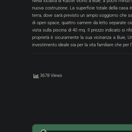
Nella località di Kaštel vicino a Buie, a pochi minuti
nuova costruzione. La superficie totale della casa 
terra, dove sarà previsto un ampio soggiorno che sa
di open space, quattro camere da letto separate cias
vista sulla piscina di 40 mq. Il prezzo indicato si rif
proprietà è sicuramente la sua vicinanza a Buie, Um
investimento ideale sia per la vita familiare che per l'a
3678 Views