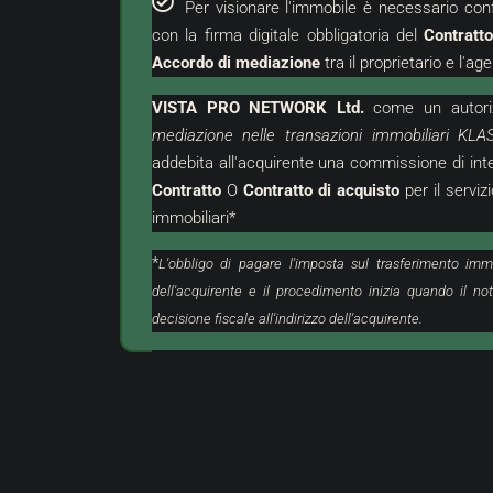
Per visionare l'immobile è necessario con
con la firma digitale obbligatoria del
Contratt
Accordo di mediazione
tra il proprietario e l'age
VISTA PRO NETWORK Ltd.
come un
autor
mediazione nelle transazioni immobiliari KLA
addebita all'acquirente una commissione di in
Contratto
O
Contratto di acquisto
per il serviz
5.000 €
380.000 €
immobiliari*
 €
/m²
2.969 €
/m²
*
L'obbligo di pagare l'imposta sul trasferimento imm
torni Di Grisignana | Terreno Edificabile
Umago | Lussuoso
dell'acquirente e il procedimento inizia quando il not
raente
Garage In Posizion
decisione fiscale all'indirizzo dell'acquirente.
roazia, Istria, Buie, Grisignana
Croazia, Istria, Um
985
m²
128
m²
3
FICABILE, TERRENO
APPARTAMENTO, IMMOB