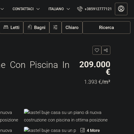
CONTATTACI
ITALIANO
+385912777121
Letti
Bagni
Chiaro
Ricerca
e Con Piscina In
209.000
€
1.393 €
/m²
4 More