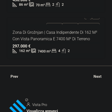
86
m²
2
2
70
m²
IN VENDITA
ESCLUSIVO
SUPER OFFERTA
Zona Di Grožnjan | Casa Indipendente Di 162 M²
Con Vista Panoramica E 7400 M² Di Terreno
297.000 €
162
m²
4
2
7400
m²
Prev
Next
Vista Pro
Visualizza annunci