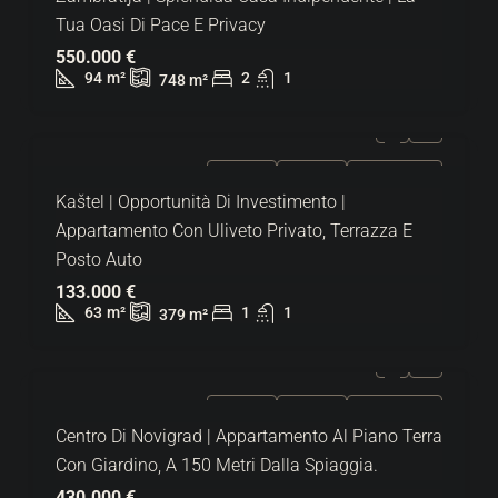
Tua Oasi Di Pace E Privacy
550.000 €
94
m²
2
1
748
m²
IN VENDITA
ESCLUSIVO
SUPER OFFERTA
Kaštel | Opportunità Di Investimento |
Appartamento Con Uliveto Privato, Terrazza E
Posto Auto
133.000 €
63
m²
1
1
379
m²
IN VENDITA
ESCLUSIVO
SUPER OFFERTA
Centro Di Novigrad | Appartamento Al Piano Terra
Con Giardino, A 150 Metri Dalla Spiaggia.
430.000 €