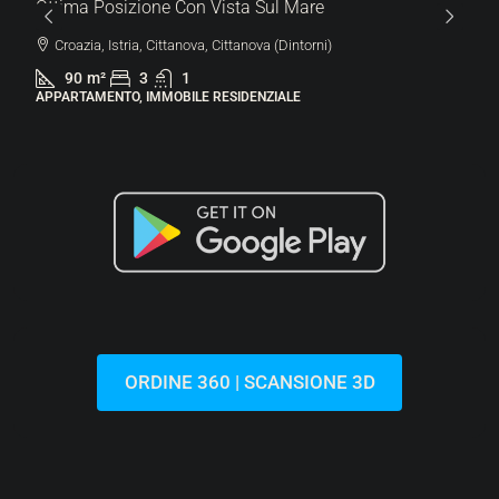
Vista Sul Mare
, Cittanova (Dintorni)
RESIDENZIALE
287.000 €
6.522 €
/m²
Lovrečica | Moderno Appa
Giardino In Un Nuovo Edif
Croazia, Istria, Umago, San 
44
m²
1.
113
m²
APPARTAMENTO, IMMOBILE RES