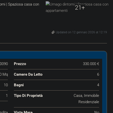
21+
Updated on 12 gennaio 2026 at 12:19
0090
Prezzo
330.000 €
0 Mq
Camere Da Letto
6
10
Bagni
4
1
Tipo Di Proprietà
Casa, Immobile
Residenziale
ndita
Vista Mare
No