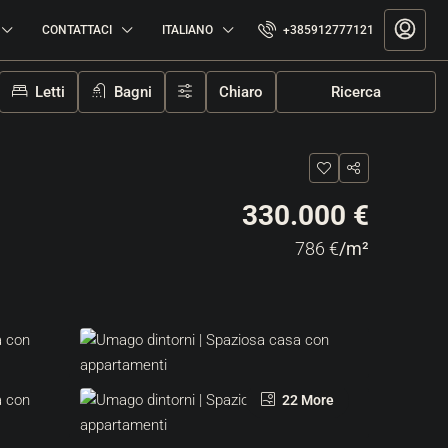
CONTATTACI
ITALIANO
+385912777121
Letti
Bagni
Chiaro
Ricerca
330.000 €
786 €
/m²
22 More