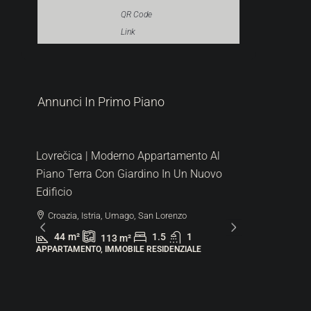
QR Code
Link
287.000 €
Annunci In Primo Piano
6.522 €
/m²
e
Lovrečica | Moderno Appartamento Al
Piano Terra Con Giardino In Un Nuovo
Edificio
Croazia, Istria, Umago, San Lorenzo
44
m²
1.5
1
113
m²
APPARTAMENTO, IMMOBILE RESIDENZIALE
480.000
1.600 €
/m