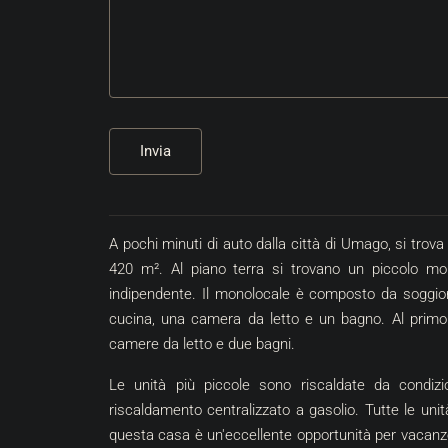
380.000 €
Invia
2.969 €
/m²
Umago | Lussuoso Appar
A pochi minuti di auto dalla città di Umago, si tro
Garage In Posizione Eccel
420 m². Al piano terra si trovano un piccolo mo
Croazia, Istria, Umago, Uma
indipendente. Il monolocale è composto da soggi
128
m²
3
2
cucina, una camera da letto e un bagno. Al prim
APPARTAMENTO, IMMOBILE RES
camere da letto e due bagni.
Le unità più piccole sono riscaldate da condizi
€
riscaldamento centralizzato a gasolio. Tutte le uni
questa casa è un'eccellente opportunità per vacanze