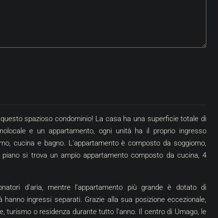
319.000 €
3.544 €
/m²
tamento Con
Novigrad, Dintorni | Appartamento Su Du
va questo spazioso condominio! La casa ha una superficie totale di
lente
Piani In Ottima Posizione Con Vista Sul
nolocale e un appartamento, ogni unità ha il proprio ingresso
Mare
go
orno, cucina e bagno. L'appartamento è composto da soggiorno,
Croazia, Istria, Cittanova, Cittanova (Dintorni)
o piano si trova un ampio appartamento composto da cucina, 4
IDENZIALE
90
m²
3
1
APPARTAMENTO, IMMOBILE RESIDENZIALE
onatori d'aria, mentre l'appartamento più grande è dotato di
tà hanno ingressi separati. Grazie alla sua posizione eccezionale,
, turismo o residenza durante tutto l'anno. Il centro di Umago, le