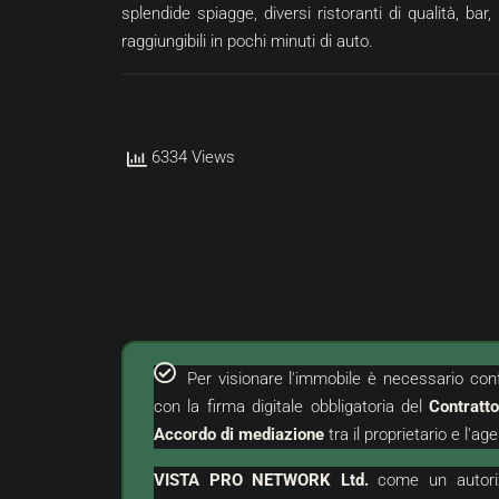
splendide spiagge, diversi ristoranti di qualità, bar,
i Grisignana | Terreno Edificabile
raggiungibili in pochi minuti di auto.
stria, Buie, Grisignana
, TERRENO
6334 Views
Per visionare l'immobile è necessario con
con la firma digitale obbligatoria del
Contratt
Accordo di mediazione
tra il proprietario e l'age
VISTA PRO NETWORK Ltd.
come un
autor