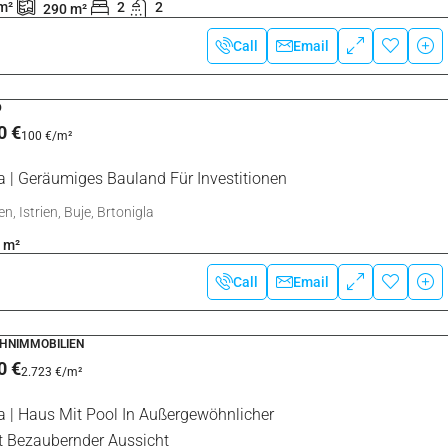
Call
Email
TS, WOHNIMMOBILIEN
 €
1.492 €
/m²
la | Wohnung Im Zentrum
n, Istrien, Buje, Brtonigla
²
2
1
Call
Email
HNIMMOBILIEN
0 €
1.994 €
/m²
g Von Brtonigla | Ein Wunderschönes
isches Steinhaus Mit Meerblick