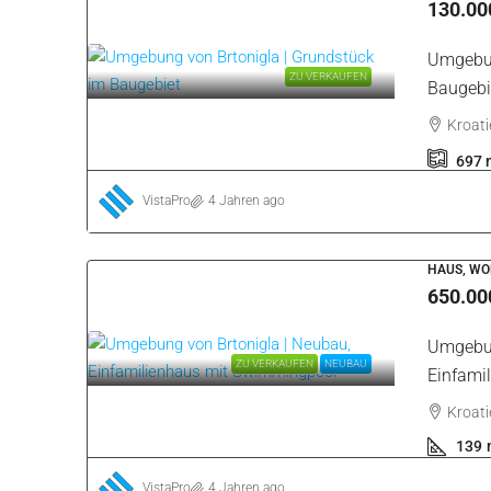
Umgebun
ZU VERKAUFEN
Kroatie
5610
VistaPro
2 Jahren ago
APARTMEN
148.00
Brtonig
NICHT LÄNGER VERFÜGBAR
Erdgesc
Kroatie
43
m
VistaPro
4 Jahren ago