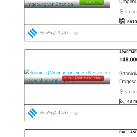
Novigrad
Pazin
9 Eigenschaften
WOHNUNG
160.00
Brtonig
ZU VERKAUFEN
Zentru
Kroatie
75
m
Franko-Agent
2 Jahren ago
BAU, LAN
561.00