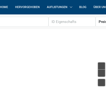
HOME
HERVORGEHOBEN
AUFLISTUNGEN
BLOG
ÜBER UN
Prei
380.000 €
2.969 €
/m²
Umag | Luxuriöse Wohnung Mit Garage I
Ausgezeichneter Lage