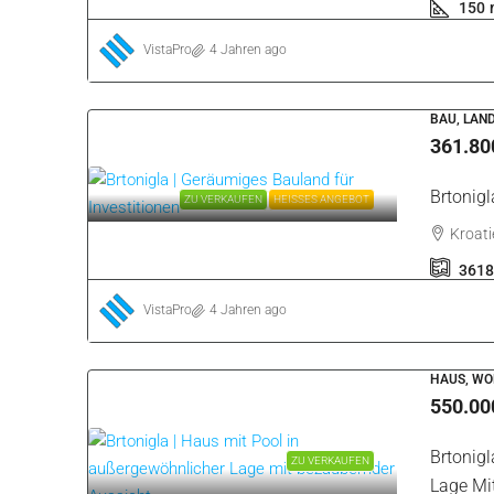
VistaPro
4 Jahren ago
APARTMEN
85.000
Brtonig
VERKAUFT
NICHT LÄNGER VERFÜGBAR
Kroatie
57
m
VistaPro
4 Jahren ago
HAUS, WO
299.00
Umgebun
VERKAUFT
NICHT LÄNGER VERFÜGBAR
Einheim