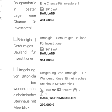
Eine Chance Für Investoren!
2910
m²
BAU, LAND
401.600 €
Brtonigla | Geräumiges Bauland
Für Investitionen
3618
m²
BAU, LAND
361.800 €
Umgebung Von Brtonigla | Ein
Wunderschönes Einheimisches
Steinhaus Mit Meerblick
m²
150
2
290
m²
2
HAUS, WOHNIMMOBILIEN
299.000 €