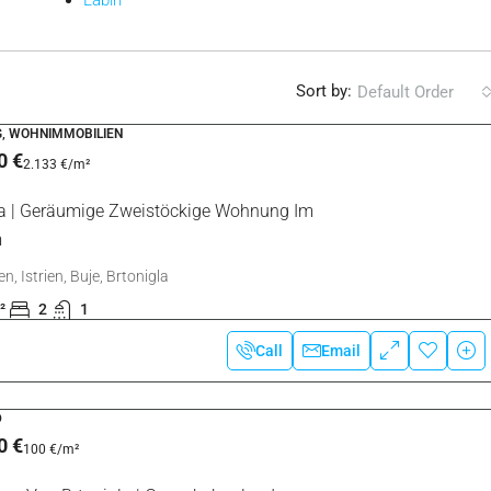
e
, das unmittelbar im Norden liegt und im Süden vom Fluss begrenz
rünglich auf einem Hügel, erstreckte sich jedoch im Laufe der Zeit z
iet ist für die Landwirtschaft geeignet. Dort werden Wein, Getreide
 Buje und etwa 4 km vom Meer entfernt. Der nächstgelegene Badeor
nd die Winter mild und angenehm sind.
Nova Vas
/ Villanova
Radini
/ Radini
Poreč
Rovinj
Vodnjan