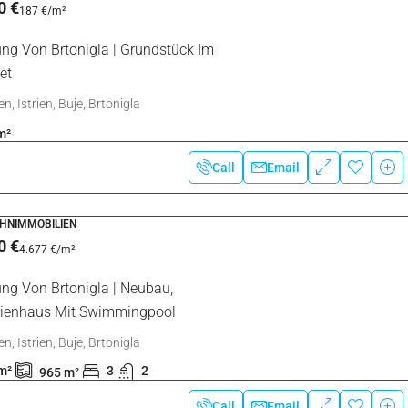
g Von Brtonigla | Gewerbebauland
n, Istrien, Buje, Brtonigla
m²
Call
Email
TS, WOHNIMMOBILIEN
0 €
3.442 €
/m²
la | Wohnung In Einem Neubau Im
hoss Mit Garten!
n, Istrien, Buje, Brtonigla
²
1.5
1
30
m²
Call
Email