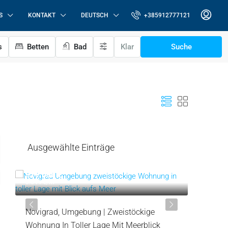
S
KONTAKT
DEUTSCH
+385912777121
s
Betten
Bad
Klar
Suche
Ausgewählte Einträge
319.000 €
287.000
3.544 €
/m²
6.522 €
/m
n
Novigrad, Umgebung | Zweistöckige
Lovreči
Wohnung In Toller Lage Mit Meerblick
Erdgesc