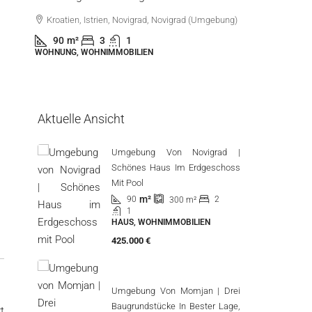
Kroatien, Istrien, Novigrad, Novigrad (Umgebung)
Kroatie
90
m²
3
1
44
m
WOHNUNG, WOHNIMMOBILIEN
WOHNUNG
Aktuelle Ansicht
Umgebung Von Novigrad |
Schönes Haus Im Erdgeschoss
Mit Pool
m²
90
2
300
m²
1
HAUS, WOHNIMMOBILIEN
425.000 €
Umgebung Von Momjan | Drei
Baugrundstücke In Bester Lage,