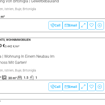
Pula
Labin
Sort by:
Default Order
, WOHNIMMOBILIEN
0 €
2.133 €
/m²
la | Geräumige Zweistöckige Wohnung Im
m
n, Istrien, Buje, Brtonigla
²
2
1
Call
Email
D
0 €
100 €
/m²