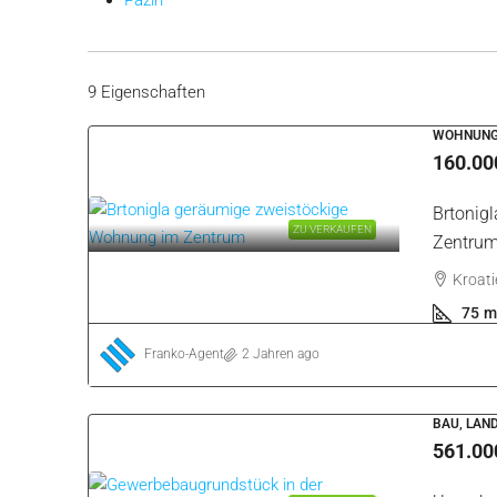
Brtonigla (Verteneglio) war früher Teil der Gemeinde
Buj
wird
Leise
. Die Altstadt von Brtonigla befand sich ursp
den Seiten hin und nahm den gesamten Hügel ein. Das Geb
Mais, Öl und Gemüse produziert. Es ist etwa 3 km von
ist Karigador. Die Sommer sind lang und trocken, währe
Zur Gemeinde Brtonigla gehören 5 Siedlungen:
Brtonigla
/ Verteneglio
Fiorini
/ Fiorini
Karigador
/ Carigador
Suche nach Stadt:
Umag
Buje
Buzet