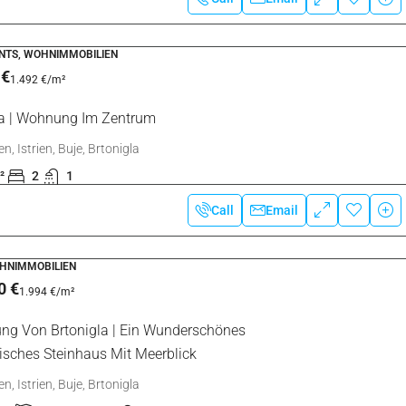
D
0 €
187 €
/m²
g Von Brtonigla | Grundstück Im
et
n, Istrien, Buje, Brtonigla
m²
Call
Email
HNIMMOBILIEN
0 €
4.677 €
/m²
g Von Brtonigla | Neubau,
lienhaus Mit Swimmingpool
n, Istrien, Buje, Brtonigla
m²
3
2
965
m²