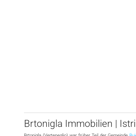
205.000 €
208 €
/m²
Umgebung Von Grožnjan |
Bauland
Kroatien, Istrien, Buje, Grožn
985
m²
BAU, LAND