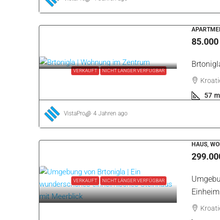
BAU, LAN
130.00
Umgebun
ZU VERKAUFEN
Baugebi
Kroatie
697
VistaPro
4 Jahren ago
HAUS, WO
650.00
Umgebun
ZU VERKAUFEN
NEUBAU
Einfami
Kroatie
139