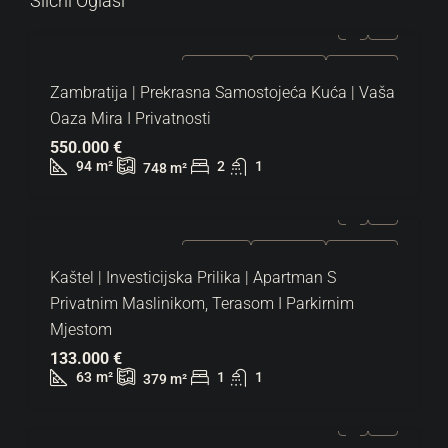
Slični Oglasi
ZA PRODAJU
EKSKLUZIVNO
HOT PONUDA
Zambratija | Prekrasna Samostojeća Kuća | Vaša
Oaza Mira I Privatnosti
550.000 €
94
m²
2
1
748
m²
ZA PRODAJU
EKSKLUZIVNO
HOT PONUDA
Kaštel | Investicijska Prilika | Apartman S
Privatnim Maslinikom, Terasom I Parkirnim
Mjestom
133.000 €
63
m²
1
1
379
m²