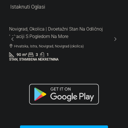
Istaknuti Oglasi
 | Dvoetažni Stan Na Odličnoj
dom Na More
vigrad, Novigrad (okolica)
1
RETNINA
287.000 €
6.522 €
/m²
Lovrečica | Moderan 
Novogradnji