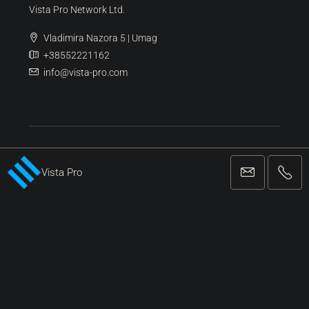
Poreč
(12)
Pula
(6)
Kontaktirajte Nas
Vista Pro Network Ltd.
Vladimira Nazora 5 | Umag
+38552221162
Vista Pro
info@vista-pro.com
REGISTRIRANA AGENCIJA ZA POSLOVANJE I POSREDOVANJE U
PROMETU NEKRETNINA