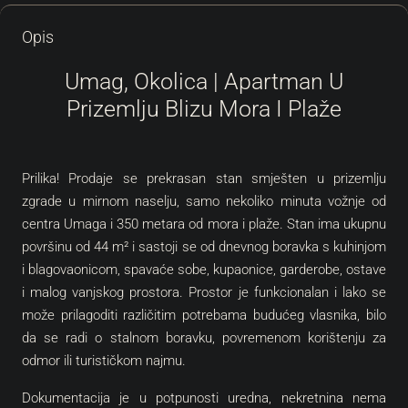
Opis
Umag, Okolica | Apartman U
Prizemlju Blizu Mora I Plaže
Prilika! Prodaje se prekrasan stan smješten u prizemlju
zgrade u mirnom naselju, samo nekoliko minuta vožnje od
centra Umaga i 350 metara od mora i plaže. Stan ima ukupnu
površinu od 44 m² i sastoji se od dnevnog boravka s kuhinjom
i blagovaonicom, spavaće sobe, kupaonice, garderobe, ostave
i malog vanjskog prostora. Prostor je funkcionalan i lako se
može prilagoditi različitim potrebama budućeg vlasnika, bilo
da se radi o stalnom boravku, povremenom korištenju za
odmor ili turističkom najmu.
Dokumentacija je u potpunosti uredna, nekretnina nema