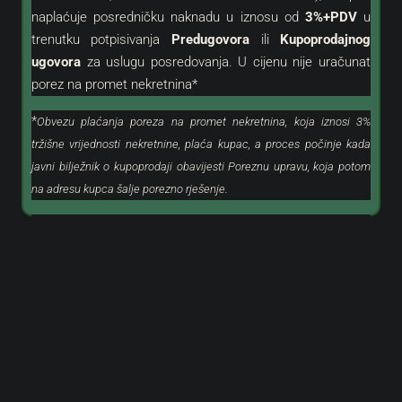
naplaćuje posredničku naknadu u iznosu od
3%+PDV
u
trenutku potpisivanja
Predugovora
ili
Kupoprodajnog
ugovora
za uslugu posredovanja. U cijenu nije uračunat
porez na promet nekretnina*
*
Obvezu plaćanja poreza na promet nekretnina, koja iznosi 3%
tržišne vrijednosti nekretnine, plaća kupac, a proces počinje kada
javni bilježnik o kupoprodaji obavijesti Poreznu upravu, koja potom
na adresu kupca šalje porezno rješenje.