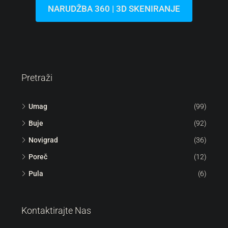
Hrvatska, Istra, Umag, 
44
m²
113
m²
STAN, STAMBENA NEKRET
NARUDŽBA 360 | 3D SKENIRANJE
Pretraži
Umag
(99)
Buje
(92)
Novigrad
(36)