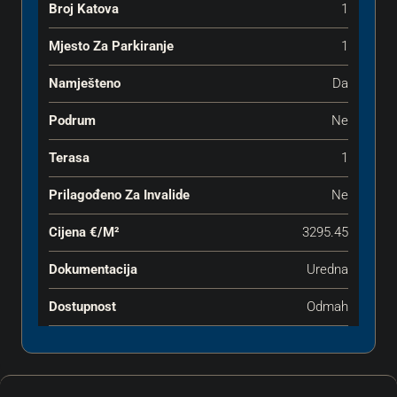
Broj Katova
1
Mjesto Za Parkiranje
1
Namješteno
Da
Podrum
Ne
Terasa
1
Prilagođeno Za Invalide
Ne
Cijena €‎/m²
3295.45
Dokumentacija
Uredna
Dostupnost
Odmah