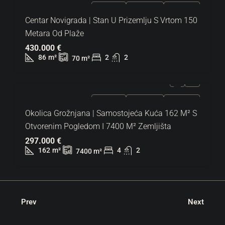
ZA PRODAJU
EKSKLUZIVNO
HOT PONUDA
Centar Novigrada | Stan U Prizemlju S Vrtom 150
Metara Od Plaže
430.000 €
86
m²
2
2
70
m²
ZA PRODAJU
EKSKLUZIVNO
HOT PONUDA
Okolica Grožnjana | Samostojeća Kuća 162 M² S
Otvorenim Pogledom I 7400 M² Zemljišta
297.000 €
162
m²
4
2
7400
m²
Prev
Next