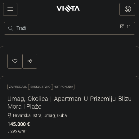
11
ZA PRODAJU
EKSKLUZIVNO
HOT PONUDA
Umag, Okolica | Apartman U Prizemlju Blizu
Mora I Plaže
Hrvatska, Istra, Umag, Đuba
145.000 €
3.295 €
/m²