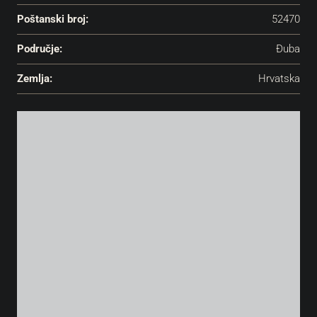
Poštanski broj:
52470
Područje:
Đuba
Zemlja:
Hrvatska