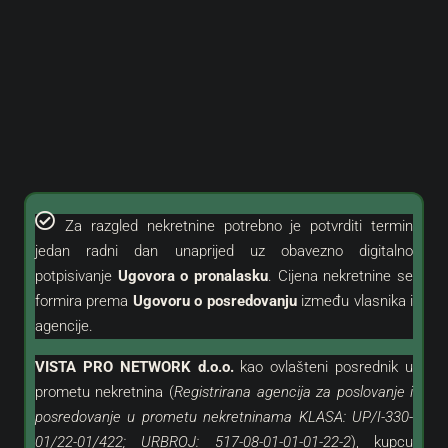
Za razgled nekretnine potrebno je potvrditi termin
jedan radni dan unaprijed uz obavezno digitalno
potpisivanje
Ugovora o pronalasku
. Cijena nekretnine se
formira prema
Ugovoru o posredovanju
između vlasnika i
agencije.
VISTA PRO NETWORK d.o.o.
kao
ovlašteni
posrednik u
prometu nekretnina (
Registrirana agencija za poslovanje i
posredovanje u prometu nekretninama KLASA: UP/I-330-
01/22-01/422; URBROJ: 517-08-01-01-01-22-2
), kupcu