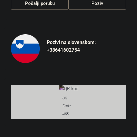
Pošalji poruku
Poziv
Pozivi na slovenskom:
+38641602754
QR
Code
Link