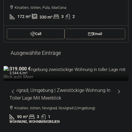
Kroatien, Istrien, Pula, Marčana
172
m²
3
2
330
m²
Call
Email
Ausgewählte Einträge
319.000 €
3.544 €
/m²
Novigrad, Umgebung | Zweistöckige Wohnung In
Toller Lage Mit Meerblick
Kroatien, Istrien, Novigrad, Novigrad (Umgebung)
90
m²
3
1
WOHNUNG, WOHNIMMOBILIEN