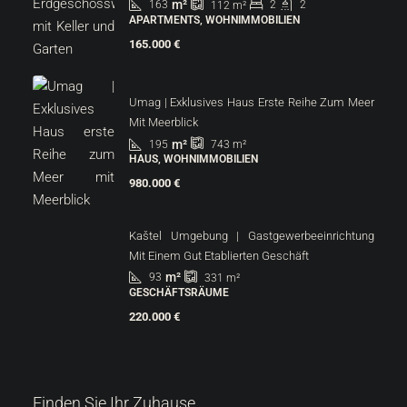
m²
163
2
2
112
m²
APARTMENTS, WOHNIMMOBILIEN
165.000 €
Umag | Exklusives Haus Erste Reihe Zum Meer
Mit Meerblick
m²
195
743
m²
HAUS, WOHNIMMOBILIEN
980.000 €
Kaštel Umgebung | Gastgewerbeeinrichtung
Mit Einem Gut Etablierten Geschäft
m²
93
331
m²
GESCHÄFTSRÄUME
220.000 €
Finden Sie Ihr Zuhause