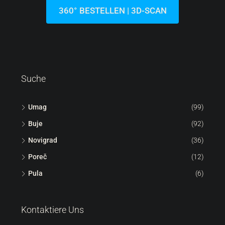
Garten In Einem Neubau
Kroatien, Istrien, Umag, Lovrečica
44
m²
1.5
1
113
m²
WOHNUNG, WOHNIMMOBILIEN
360° BESTELLEN | 3D-SCAN