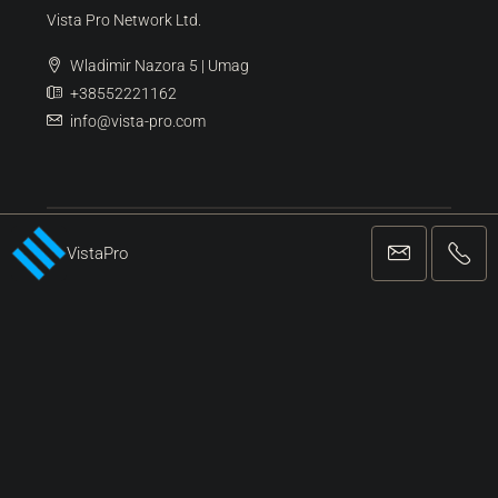
Suche
Umag
(99)
Buje
(92)
Novigrad
(36)
Poreč
(12)
Pula
(6)
VistaPro
Kontaktiere Uns
Vista Pro Network Ltd.
Wladimir Nazora 5 | Umag
+38552221162
info@vista-pro.com