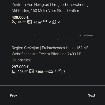
Zentrum Von Novigrad | Erdgeschosswohnung
Mit Garten, 150 Meter Vom Strand Entfernt
430.000 €
86
m²
2
2
70
m²
ZU VERKAUFEN
EXKLUSIV
HEISSES ANGEBOT
Region Grožnjan | Freistehendes Haus, 162 M²
Wohnfläche Mit Freiem Blick Und 7400 M²
Grundstück
297.000 €
162
m²
4
2
7400
m²
Prev
Next