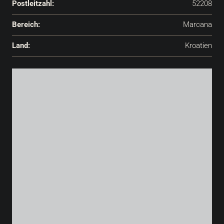
Postleitzahl:
52208
Bereich:
Marcana
Land:
Kroatien