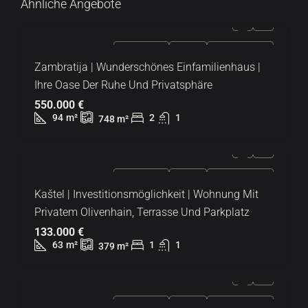
Ähnliche Angebote
ZU VERKAUFEN
EXKLUSIV
HEISSES ANGEBOT
Zambratija | Wunderschönes Einfamilienhaus |
Ihre Oase Der Ruhe Und Privatsphäre
550.000 €
94
m²
2
1
748
m²
ZU VERKAUFEN
EXKLUSIV
HEISSES ANGEBOT
Kaštel | Investitionsmöglichkeit | Wohnung Mit
Privatem Olivenhain, Terrasse Und Parkplatz
133.000 €
63
m²
1
1
379
m²
ZU VERKAUFEN
EXKLUSIV
HEISSES ANGEBOT