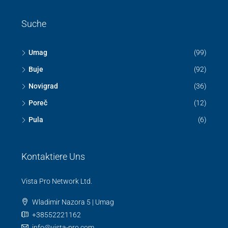
Suche
Umag
(99)
Buje
(92)
Novigrad
(36)
Poreč
(12)
Pula
(6)
Kontaktiere Uns
Vista Pro Network Ltd.
Wladimir Nazora 5 | Umag
+38552221162