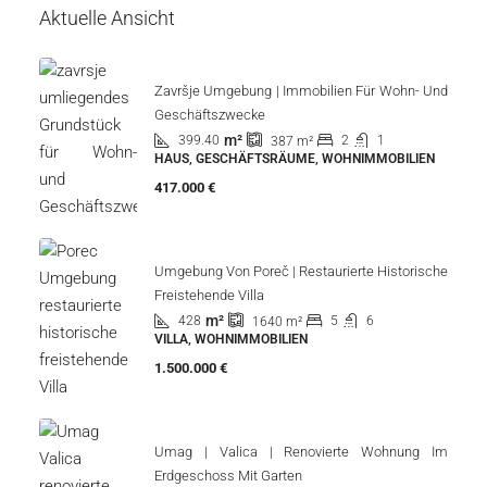
Aktuelle Ansicht
Završje Umgebung | Immobilien Für Wohn- Und
Geschäftszwecke
m²
399.40
2
1
387
m²
HAUS, GESCHÄFTSRÄUME, WOHNIMMOBILIEN
417.000 €
Umgebung Von Poreč | Restaurierte Historische
Freistehende Villa
m²
428
5
6
1640
m²
VILLA, WOHNIMMOBILIEN
1.500.000 €
Umag | Valica | Renovierte Wohnung Im
Erdgeschoss Mit Garten