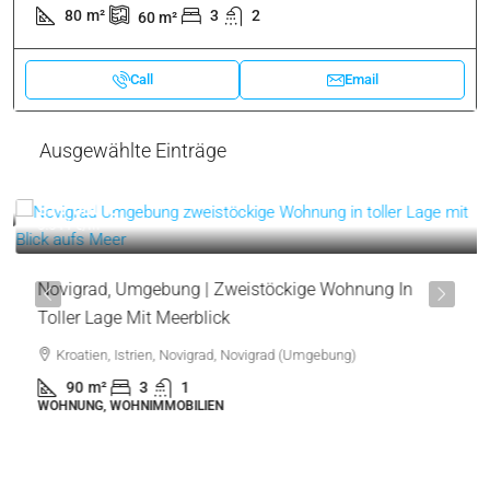
80
m²
3
2
60
m²
Call
Email
Ausgewählte Einträge
319.000 €
3.544 €
/m²
Novigrad, Umgebung | Zweistöckige Wohnung In
Toller Lage Mit Meerblick
Kroatien, Istrien, Novigrad, Novigrad (Umgebung)
90
m²
3
1
WOHNUNG, WOHNIMMOBILIEN