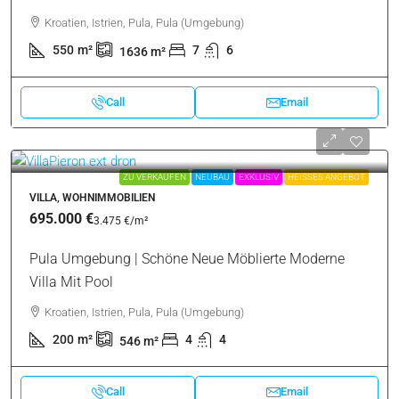
Kroatien, Istrien, Pula, Pula (Umgebung)
550
m²
7
6
1636
m²
Call
Email
ZU VERKAUFEN
NEUBAU
EXKLUSIV
HEISSES ANGEBOT
VILLA, WOHNIMMOBILIEN
695.000 €
3.475 €
/m²
Pula Umgebung | Schöne Neue Möblierte Moderne
Villa Mit Pool
Kroatien, Istrien, Pula, Pula (Umgebung)
200
m²
4
4
546
m²
Call
Email