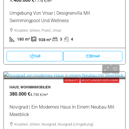
1.400.000 €
7.778 €
/m²
Umgebung Von Vrsar | Designervilla Mit
Swimmingpool Und Wellness
Kroatien, Istrien, Poreč, Vrsar
180
m²
3
4
938
m²
Call
Email
VERKAUFT
NICHT LÄNGER VERFÜGBAR
HAUS, WOHNIMMOBILIEN
380.000 €
4.750 €
/m²
Novigrad | Ein Modernes Haus In Einem Neubau Mit
Meerblick
Kroatien, Istrien, Novigrad, Novigrad (Umgebung)