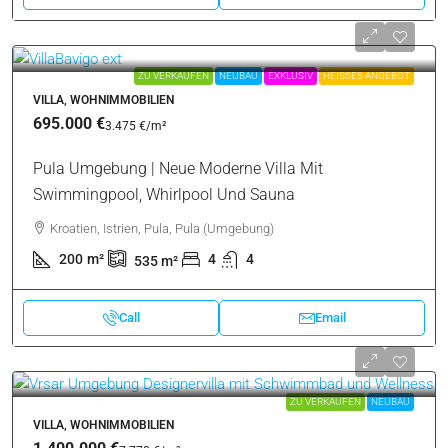
ZU VERKAUFEN
NEUBAU
EXKLUSIV
HEISSES ANGEBOT
VILLA, WOHNIMMOBILIEN
695.000 €
3.475 €
/m²
Pula Umgebung | Neue Moderne Villa Mit
Swimmingpool, Whirlpool Und Sauna
Kroatien, Istrien, Pula, Pula (Umgebung)
200
m²
4
4
535
m²
Call
Email
ZU VERKAUFEN
NEUBAU
VILLA, WOHNIMMOBILIEN