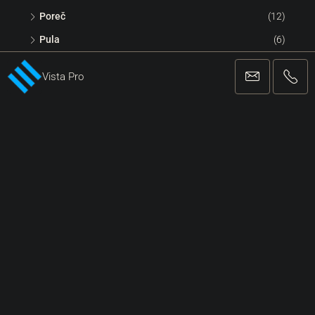
Poreč
(12)
Pula
(6)
Vista Pro
Kontaktirajte Nas
Vista Pro Network Ltd.
Vladimira Nazora 5 | Umag
+38552221162
info@vista-pro.com
REGISTRIRANA AGENCIJA ZA POSLOVANJE I POSREDOVANJE U