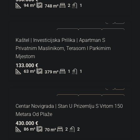
94
m²
2
1
748
m²
ZA PRODAJU
EKSKLUZIVNO
HOT PONUDA
Kaštel | Investicijska Prilika | Apartman S
Privatnim Maslinikom, Terasom I Parkirnim
Mjestom
133.000 €
63
m²
1
1
379
m²
ZA PRODAJU
EKSKLUZIVNO
HOT PONUDA
Centar Novigrada | Stan U Prizemlju S Vrtom 150
Metara Od Plaže
430.000 €
86
m²
2
2
70
m²