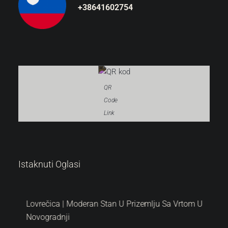
+38641602754
QR
Code
Link
287.000 €
Istaknuti Oglasi
6.522 €
/m²
Lovrečica | Moderan Stan U Prizemlju Sa Vrtom U
Novogradnji