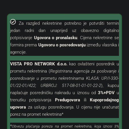
Za razgled nekretnine potrebno je potvrditi termin
jedan radni dan unaprijed uz obavezno digitalno
potpisivanje
Ugovora o pronalasku
. Cijena nekretnine se
formira prema
Ugovoru o posredovanju
između vlasnika i
agencije.
VISTA PRO NETWORK d.o.o.
kao
ovlašteni
posrednik u
prometu nekretnina (
Registrirana agencija za poslovanje i
posredovanje u prometu nekretninama KLASA: UP/I-330-
01/22-01/422; URBROJ: 517-08-01-01-01-22-2
), kupcu
naplaćuje posredničku naknadu u iznosu od
3%+PDV
u
trenutku potpisivanja
Predugovora
ili
Kupoprodajnog
ugovora
za uslugu posredovanja. U cijenu nije uračunat
porez na promet nekretnina*
*
Obvezu plaćanja poreza na promet nekretnina, koja iznosi 3%