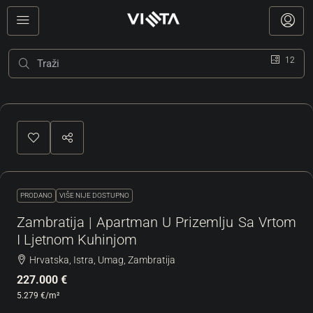
12
PRODANO
VIŠE NIJE DOSTUPNO
Zambratija | Apartman U Prizemlju Sa Vrtom
I Ljetnom Kuhinjom
Hrvatska, Istra, Umag, Zambratija
227.000 €
5.279 €
/m²