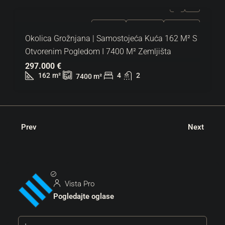
ZA PRODAJU
EKSKLUZIVNO
HOT PONUDA
Okolica Grožnjana | Samostojeća Kuća 162 M² S
Otvorenim Pogledom I 7400 M² Zemljišta
297.000 €
162
m²
4
2
7400
m²
Prev
Next
Vista Pro
Pogledajte oglase