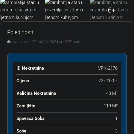
6+
Pojedinosti
Updated on 28. veljače 2024 at 15:50 sati
ID Nekretnine
VPN-2176
Cijena
227.000 €
Veličina Nekretnine
43 M²
Zemljište
119 M²
Spavaća Soba
1
Sobe
3