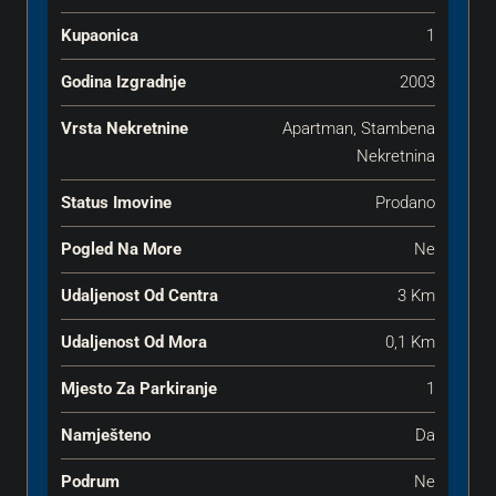
Kupaonica
1
Godina Izgradnje
2003
Vrsta Nekretnine
Apartman, Stambena
Nekretnina
Status Imovine
Prodano
Pogled Na More
Ne
Udaljenost Od Centra
3 Km
Udaljenost Od Mora
0,1 Km
Mjesto Za Parkiranje
1
Namješteno
Da
Podrum
Ne