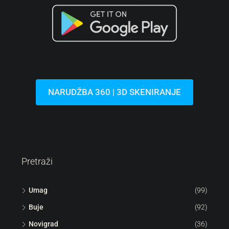
NARUDŽBA 360 | 3D SKENIRANJE
Pretraži
Umag
(99)
Buje
(92)
Novigrad
(36)