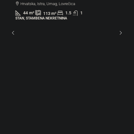
Hrvatska, Istra, Umag, Lovrečica
44
m²
1.5
1
113
m²
STAN, STAMBENA NEKRETNINA