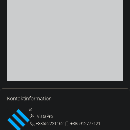
Kontaktinformation
VistaPro
+38552221162
+385912777121