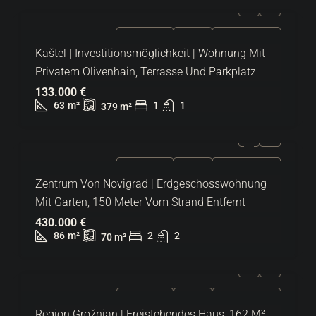
ZU VERKAUFEN
EXKLUSIV
HEISSES ANGEBOT
Kaštel | Investitionsmöglichkeit | Wohnung Mit
Privatem Olivenhain, Terrasse Und Parkplatz
133.000 €
63
m²
1
1
379
m²
ZU VERKAUFEN
EXKLUSIV
HEISSES ANGEBOT
Zentrum Von Novigrad | Erdgeschosswohnung
Mit Garten, 150 Meter Vom Strand Entfernt
430.000 €
86
m²
2
2
70
m²
ZU VERKAUFEN
EXKLUSIV
HEISSES ANGEBOT
Region Grožnjan | Freistehendes Haus, 162 M²