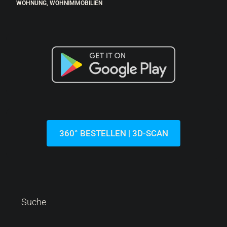
287.000 €
6.522 €
/m²
Lovrečica | Moderne Wohnung Im Erdgeschoss Mit
Garten In Einem Neubau
Kroatien, Istrien, Umag, Lovrečica
44
m²
1.5
1
113
m²
WOHNUNG, WOHNIMMOBILIEN