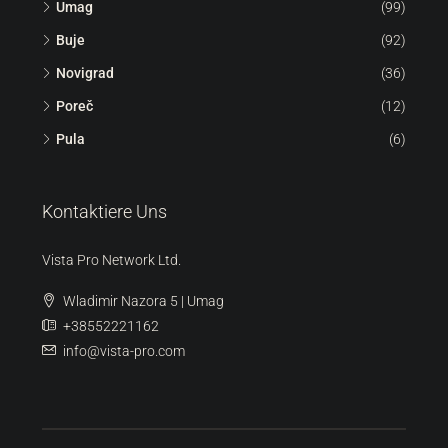
360° BESTELLEN | 3D-SCAN
Suche
Umag
(99)
Buje
(92)
Novigrad
(36)
Poreč
(12)