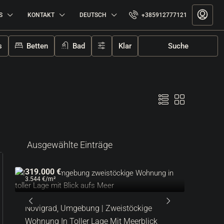
S
KONTAKT
DEUTSCH
+385912777121
s
Betten
Bad
Klar
Suche
Ausgewählte Einträge
319.000 €
3.544 €
/m²
n
Novigrad, Umgebung | Zweistöckige
Wohnung In Toller Lage Mit Meerblick