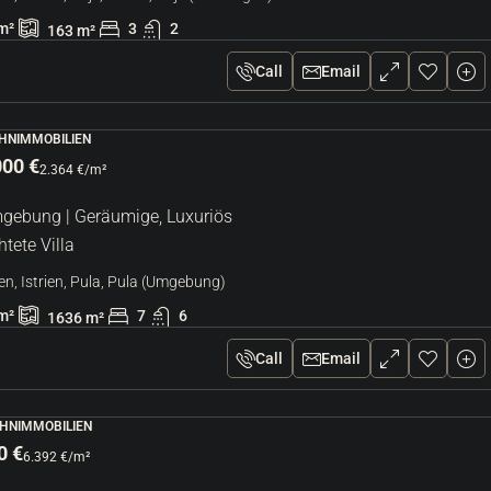
jan
m²
3
2
163
m²
Kroatien, Istrien, Umag, Umag
128
m²
3
2
Call
Email
WOHNUNG, WOHNIMMOBILIEN
OHNIMMOBILIEN
000 €
2.364 €
/m²
gebung | Geräumige, Luxuriös
htete Villa
en, Istrien, Pula, Pula (Umgebung)
m²
7
6
1636
m²
Call
Email
HNIMMOBILIEN
0 €
6.392 €
/m²