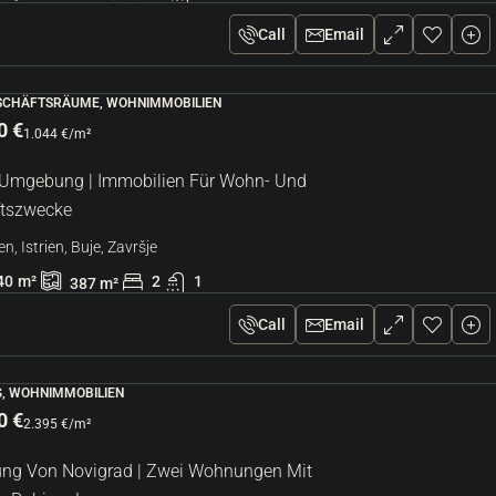
Call
Email
SCHÄFTSRÄUME, WOHNIMMOBILIEN
0 €
1.044 €
/m²
 Umgebung | Immobilien Für Wohn- Und
tszwecke
n, Istrien, Buje, Završje
40
m²
2
1
387
m²
Call
Email
, WOHNIMMOBILIEN
0 €
2.395 €
/m²
g Von Novigrad | Zwei Wohnungen Mit