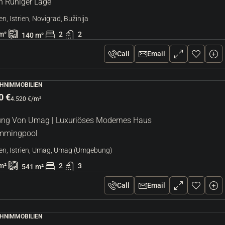
In Ruhiger Lage
en, Istrien, Novigrad, Bužinija
m²
2
2
140
m²
Call
Email
HNIMMOBILIEN
0 €
4.520 €
/m²
g Von Umag | Luxuriöses Modernes Haus
immingpool
en, Istrien, Umag, Umag (Umgebung)
m²
2
3
541
m²
Call
Email
HNIMMOBILIEN