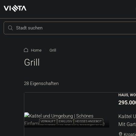
Home
Grill
Grill
28 Eigenschaften
HAUS, WO
205.000 €
208 €
/m²
295.00
Kaštel 
Umgebung Von Grožnjan |
VERKAUFT
EXKLUSIV
HEISSES ANGEBOT
Mit Gart
Bauland
Kroati