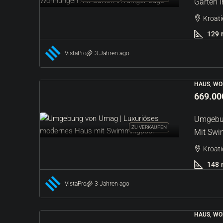
Garten 
Kroati
129
VistaPro
3 Jahren ago
HAUS, WO
669.00
Umgebun
ZU VERKAUFEN
Mit Sw
Kroati
148
VistaPro
3 Jahren ago
HAUS, WO