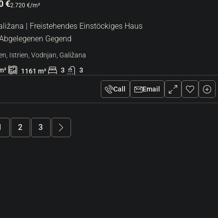
0 €
2.720 €
/m²
aližana | Freistehendes Einstöckiges Haus
r Abgelegenen Gegend
en, Istrien, Vodnjan, Galižana
m²
3
3
1161
m²
Call
Email
1
2
3