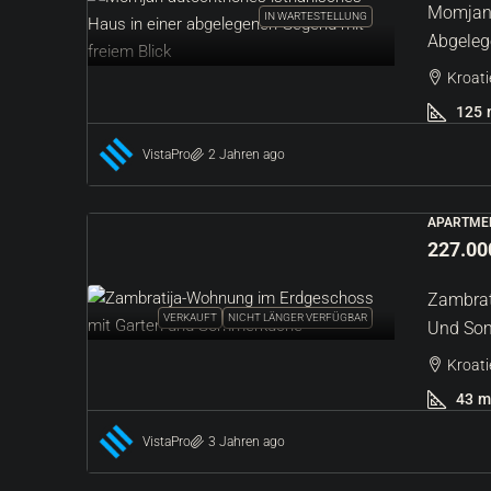
Momjan 
IN WARTESTELLUNG
Abgeleg
Kroati
125
VistaPro
2 Jahren ago
APARTMEN
227.00
Zambrat
VERKAUFT
NICHT LÄNGER VERFÜGBAR
Und So
Kroati
43
m
VistaPro
3 Jahren ago