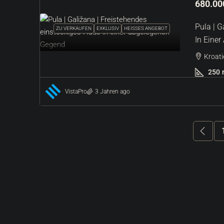
680.00
Pula | G
ZU VERKAUFEN
EXKLUSIV
HEISSES ANGEBOT
In Eine
Kroati
250
VistaPro
3 Jahren ago