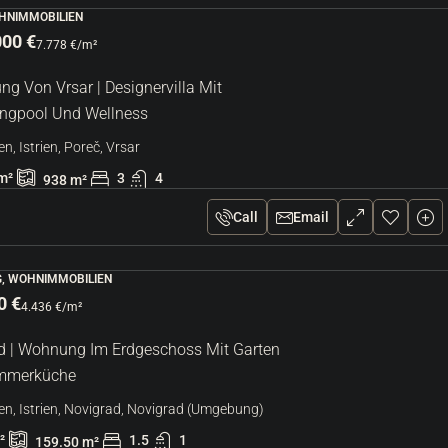
OHNIMMOBILIEN
000 €
7.778 €
/m²
g Von Vrsar | Designervilla Mit
gpool Und Wellness
en, Istrien, Poreč, Vrsar
m²
3
4
938
m²
Call
Email
, WOHNIMMOBILIEN
0 €
4.436 €
/m²
d | Wohnung Im Erdgeschoss Mit Garten
mmerküche
en, Istrien, Novigrad, Novigrad (Umgebung)
²
1.5
1
159.50
m²