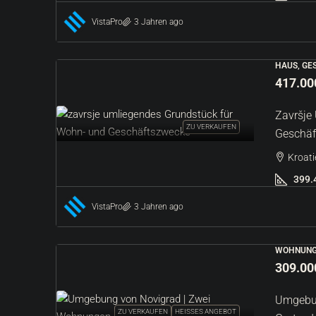
VistaPro
3 Jahren ago
HAUS, GE
417.00
Završje
ZU VERKAUFEN
Geschäf
Kroatie
399.
VistaPro
3 Jahren ago
WOHNUNG
309.00
Umgebun
ZU VERKAUFEN
HEISSES ANGEBOT