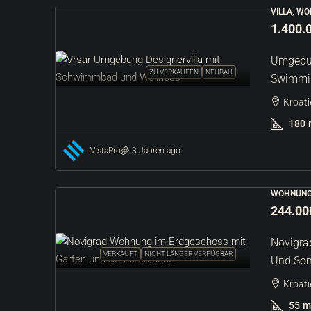
VILLA, W
1.400.
Umgebun
ZU VERKAUFEN
NEUBAU
Swimmin
Kroati
180
VistaPro
3 Jahren ago
WOHNUNG
244.00
Novigra
VERKAUFT
NICHT LÄNGER VERFÜGBAR
Und So
Kroati
55
m