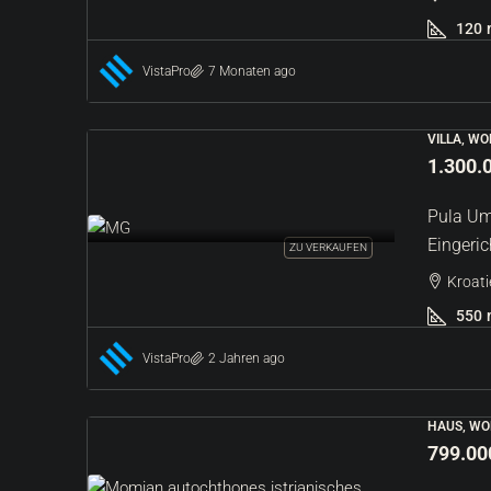
Kroatien, Istrien, Buje, Grožn
120
985
m²
BAU, LAND
VistaPro
7 Monaten ago
VILLA, W
1.300.
Pula Um
Eingeric
ZU VERKAUFEN
Kroati
550
VistaPro
2 Jahren ago
HAUS, WO
799.00