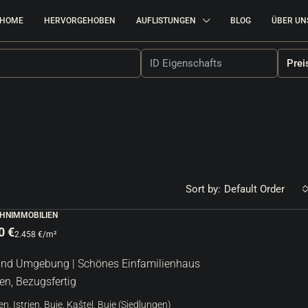
HOME
HERVORGEHOBEN
AUFLISTUNGEN
BLOG
ÜBER UN
Prei
Sort by:
Default Order
HNIMMOBILIEN
0 €
2.458 €
/m²
380.000 €
2.969 €
/m²
Und Umgebung | Schönes Einfamilienhaus
 Attraktives
en, Bezugsfertig
Umag | Luxuriöse Wohnung Mit Garage I
Ausgezeichneter Lage
en, Istrien, Buje, Kaštel, Buje (Siedlungen)