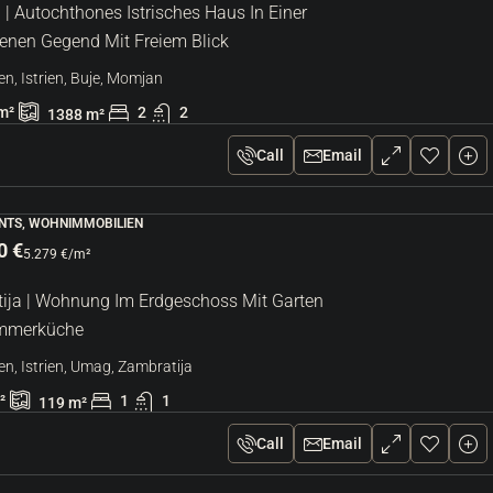
| Autochthones Istrisches Haus In Einer
enen Gegend Mit Freiem Blick
en, Istrien, Buje, Momjan
m²
2
2
1388
m²
Call
Email
TS, WOHNIMMOBILIEN
0 €
5.279 €
/m²
ija | Wohnung Im Erdgeschoss Mit Garten
mmerküche
en, Istrien, Umag, Zambratija
²
1
1
119
m²
Call
Email