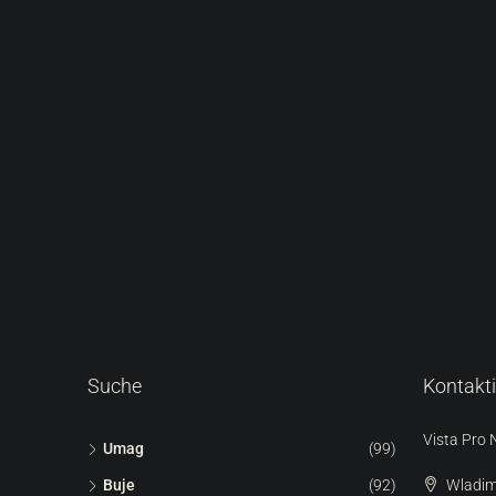
Suche
Kontakt
Vista Pro 
Umag
(99)
Buje
(92)
Wladim