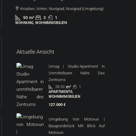
Kroatien, Istrien, Novigrad, Novigrad (Umgebung)
90
m²
3
1
WOHNUNG, WOHNIMMOBILIEN
287.000
6.522 €
/m
Aktuelle Ansicht
Lovreči
Erdgesc
Umag | Studio-Apartment In
Kroatie
Unmittelbarer Nähe Des
Zentrums
44
m
WOHNUNG
m²
28.50
1
APARTMENTS,
WOHNIMMOBILIEN
127.000 €
Umgebung Von Motovun |
Baugrundstück Mit Blick Auf
Motovun