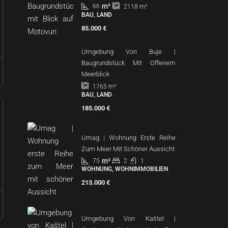
m²
66
2118
m²
BAU, LAND
85.000 €
Umgebung Von Buje |
Baugrundstück Mit Offenem
Meerblick
1765
m²
BAU, LAND
185.000 €
Umag | Wohnung Erste Reihe
Zum Meer Mit Schöner Aussicht
m²
75
2
1
WOHNUNG, WOHNIMMOBILIEN
213.000 €
Umgebung Von Kaštel |