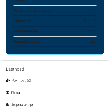
Terasa
1
Prilagojeno Za Invalide
Ne
Cena €‎/m²
5279.07
Dokumentacija
V Redu
Razpoložljivost
Takoj
Lastnosti
Pokritost 5G
Klima
Urejeno okolje