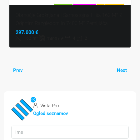
NAPRODAJ
EKSKLUZIVNO
VROČA PONUDBA
Območje Grožnjana | Samostojna Hiša 162 M² Z
Odprtim Razgledom In 7400 M² Zemljišča
297.000 €
162
m²
4
2
7400
m²
Prev
Next
Vista Pro
Ogled seznamov