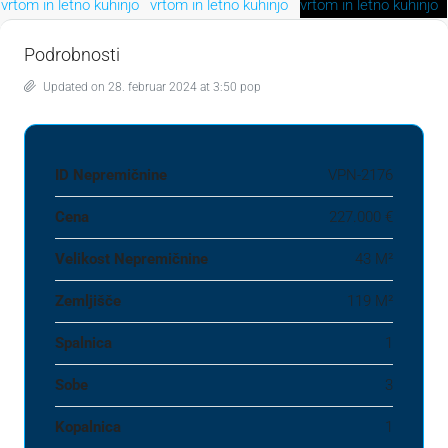
Podrobnosti
Updated on 28. februar 2024 at 3:50 pop
ID Nepremičnine
VPN-2176
Cena
227.000 €
Velikost Nepremičnine
43 M²
Zemljišče
119 M²
Spalnica
1
Sobe
3
Kopalnica
1