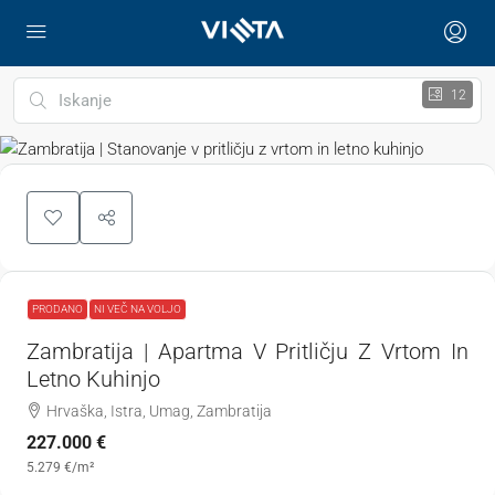
12
PRODANO
NI VEČ NA VOLJO
Zambratija | Apartma V Pritličju Z Vrtom In
Letno Kuhinjo
Hrvaška, Istra, Umag, Zambratija
227.000 €
5.279 €
/m²