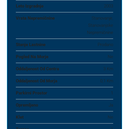
Leto Izgradnje
2003
Vrsta Nepremičnine
Stanovanje,
Stanovanjske
Nepremičnine
Stanje Lastnine
Prodano
Pogled Na Morje
Ne
Oddaljenost Od Centra
3 Km
Oddaljenost Od Morja
0,1 Km
Parkirni Prostor
1
Opremljeno
Ja
Klet
Ne