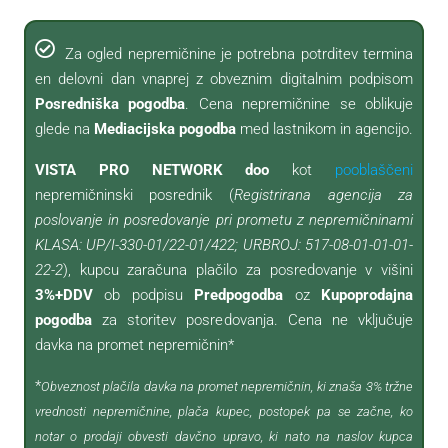
Za ogled nepremičnine je potrebna potrditev termina
en delovni dan vnaprej z obveznim digitalnim podpisom
Posredniška pogodba
. Cena nepremičnine se oblikuje
glede na
Mediacijska pogodba
med lastnikom in agencijo.
VISTA PRO NETWORK doo
kot
pooblaščeni
nepremičninski posrednik (
Registrirana agencija za
poslovanje in posredovanje pri prometu z nepremičninami
KLASA: UP/I-330-01/22-01/422; URBROJ: 517-08-01-01-01-
22-2
), kupcu zaračuna plačilo za posredovanje v višini
3%+DDV
ob podpisu
Predpogodba
oz
Kupoprodajna
pogodba
za storitev posredovanja. Cena ne vključuje
davka na promet nepremičnin*
*
Obveznost plačila davka na promet nepremičnin, ki znaša 3% tržne
vrednosti nepremičnine, plača kupec, postopek pa se začne, ko
notar o prodaji obvesti davčno upravo, ki nato na naslov kupca