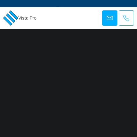
Vista Pro
REGISTRIRANA AGENCIJA ZA POSLOVANJE IN POSREDOVANJE PRI
PROMETU Z NEPREMIČNINAMI
Facebook
Twitter
Instagram
Linkedin
Google +
Youtube
Pinterest
© 2022–2025 VISTA PRO NETWORK Ltd. | Vse pravice pridržane, nobene fotografije ni
dovoljeno reproducirati v nobeni obliki brez našega pisnega dovoljenja.