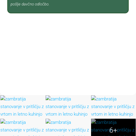
pošlje davčno odločbo.
6+