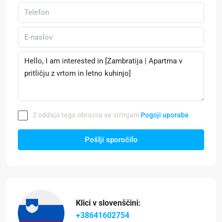
Z oddajo tega obrazca se strinjam
Pogoji uporabe
Pošlji sporočilo
Klici v slovenščini:
+38641602754