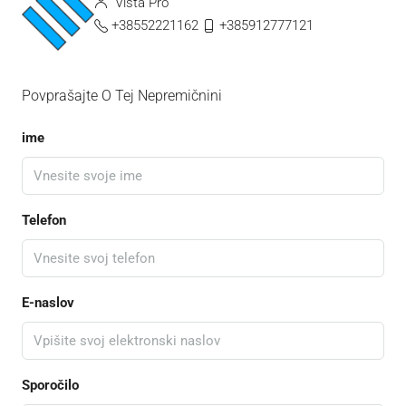
Vista Pro
+38552221162
+385912777121
Povprašajte O Tej Nepremičnini
ime
Telefon
E-naslov
Sporočilo