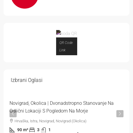
QR Code
Link
319.000 €
Izbrani Oglasi
3.544 €
/m²
Novigrad, Okolica | Dvonadstropno Stanovanje Na
Odlični Lokaciji S Pogledom Na Morje
Hrvaška, Istra, Novigrad, Novigrad (Okolica)
90
m²
3
1