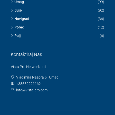
Umag
(99)
Buje
(92)
Novigrad
(36)
Poreč
(12)
Pulj
(6)
Kontaktiraj Nas
Vista Pro Network Ltd.
Vladimira Nazora 5 | Umag
+38552221162
info@vista-pro.com