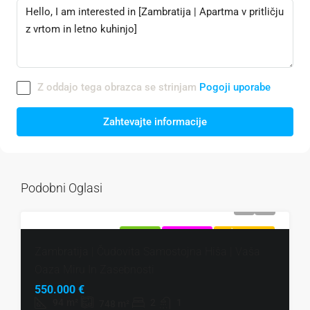
Z oddajo tega obrazca se strinjam
Pogoji uporabe
Zahtevajte informacije
Podobni Oglasi
NAPRODAJ
EKSKLUZIVNO
VROČA PONUDBA
Zambratija | Čudovita Samostojna Hiša | Vaša
Oaza Miru In Zasebnosti
550.000 €
94
m²
2
1
748
m²