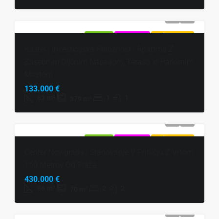
NAPRODAJ
EKSKLUZIVNO
VROČA PONUDBA
Kaštel | Investicijska Priložnost | Apartma Z
Zasebnim Oljčnim Nasadom, Teraso In Parkirnim
Mestom
133.000 €
63
m²
1
1
379
m²
NAPRODAJ
EKSKLUZIVNO
VROČA PONUDBA
Center Novigrada | Stanovanje V Pritličju Z Vrtom
150 Metrov Od Plaže
430.000 €
86
m²
2
2
70
m²