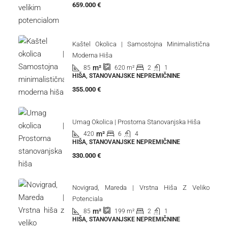
659.000 €
Kaštel Okolica | Samostojna Minimalistična
Moderna Hiša
m²
85
2
1
620
m²
HIŠA, STANOVANJSKE NEPREMIČNINE
355.000 €
Umag Okolica | Prostorna Stanovanjska Hiša
m²
420
6
4
HIŠA, STANOVANJSKE NEPREMIČNINE
330.000 €
Novigrad, Mareda | Vrstna Hiša Z Veliko
Potenciala
m²
85
2
1
199
m²
HIŠA, STANOVANJSKE NEPREMIČNINE