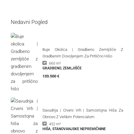
Nedavni Pogled
Buje Okolica | Gradbeno Zemljišče Z
Gradbenim Dovoljenjem Za Pritlično Hišo
660
m²
GRADBENO, ZEMLJIŠČE
133.500 €
Savudrija | Crveni Vrh | Samostojna Hiša Za
Obnovo Z Velikim Potencialom
452
m²
HIŠA, STANOVANJSKE NEPREMIČNINE