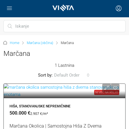
Home
Marčana (občina)
Marčana
Marčana
1 Lastnina
Sort by:
Default Order
NI VEČ NA VOLJO
HIŠA, STANOVANJSKE NEPREMIČNINE
500.000 €
2.907 €
/m²
Marčana Okolica | Samostojna Hiša Z Dvema