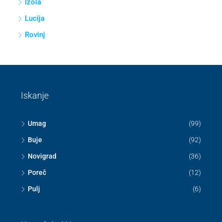
Izola
Lucija
Rovinj
Iskanje
Umag
(99)
Buje
(92)
Novigrad
(36)
Poreč
(12)
Pulj
(6)