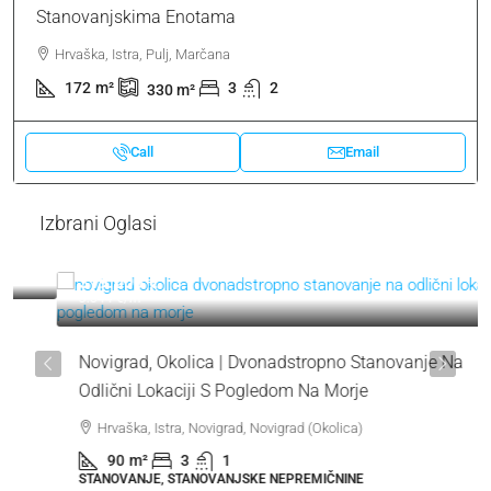
Stanovanjskima Enotama
Hrvaška, Istra, Pulj, Marčana
172
m²
3
2
330
m²
Call
Email
Izbrani Oglasi
319.000 €
3.544 €
/m²
Novigrad, Okolica | Dvonadstropno Stanovanje Na
Odlični Lokaciji S Pogledom Na Morje
Hrvaška, Istra, Novigrad, Novigrad (Okolica)
90
m²
3
1
STANOVANJE, STANOVANJSKE NEPREMIČNINE