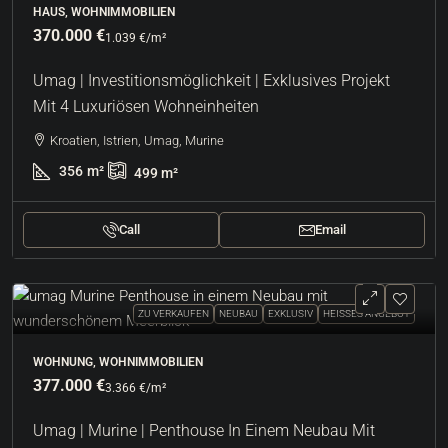
HAUS, WOHNIMMOBILIEN
370.000 €
1.039 €
/m²
Umag | Investitionsmöglichkeit | Exklusives Projekt
Mit 4 Luxuriösen Wohneinheiten
Kroatien, Istrien, Umag, Murine
356
m²
499
m²
Call
Email
ZU VERKAUFEN
NEUBAU
EXKLUSIV
HEISSES ANGEBOT
WOHNUNG, WOHNIMMOBILIEN
377.000 €
3.366 €
/m²
Umag | Murine | Penthouse In Einem Neubau Mit