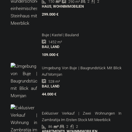
m²
150
2
2
290
m²
HAUS, WOHNIMMOBILIEN
299.000 €
Buje | Kastel | Bauland
1452
m²
BAU, LAND
109.000 €
Umgebung Von Buje | Baugrundstück Mit Blick
Auf Momjan
528
m²
BAU, LAND
44.000 €
Exklusiver Verkauf | Zwei Wohnungen In
Zambratija Im Ersten Stock Mit Meerblick
m²
86
2
2
APARTMENTS, WOHNIMMOBILIEN