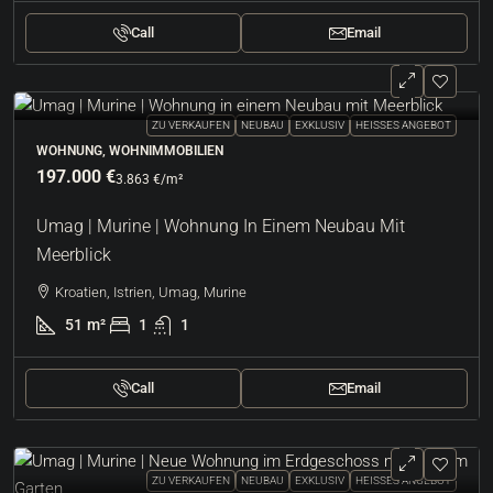
Call
Email
ZU VERKAUFEN
NEUBAU
EXKLUSIV
HEISSES ANGEBOT
WOHNUNG, WOHNIMMOBILIEN
197.000 €
3.863 €
/m²
Umag | Murine | Wohnung In Einem Neubau Mit
Meerblick
Kroatien, Istrien, Umag, Murine
51
m²
1
1
Call
Email
ZU VERKAUFEN
NEUBAU
EXKLUSIV
HEISSES ANGEBOT