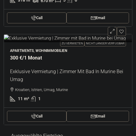
318
m²
5
6
670
m²
Call
Email
ZU VERMIETEN
NICHT LÄNGER VERFÜGBAR
APARTMENTS, WOHNIMMOBILIEN
300 €
/1 Monat
Exklusive Vermietung | Zimmer Mit Bad In Murine Bei
Umag
Kroatien, Istrien, Umag, Murine
11
m²
1
Call
Email
Ausgewählte Einträge