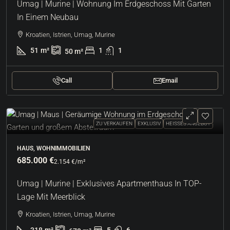
Umag | Murine | Wohnung Im Erdgeschoss Mit Garten
In Einem Neubau
Kroatien, Istrien, Umag, Murine
51
m²
1
1
50
m²
Call
Email
ZU VERKAUFEN
EXKLUSIV
HEISSES ANGEBOT
HAUS, WOHNIMMOBILIEN
685.000 €
2.154 €
/m²
Umag | Murine | Exklusives Apartmenthaus In TOP-
Lage Mit Meerblick
Kroatien, Istrien, Umag, Murine