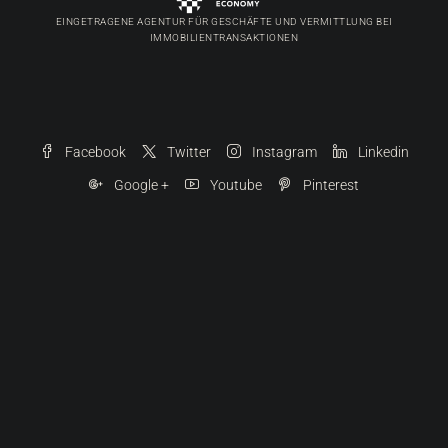
EINGETRAGENE AGENTUR FÜR GESCHÄFTE UND VERMITTLUNG BEI
IMMOBILIENTRANSAKTIONEN
Facebook
Twitter
Instagram
Linkedin
Google +
Youtube
Pinterest
© 2022 – 2025 VISTA PRO NETWORK Ltd. | Alle Rechte vorbehalten. Fotos dürfen ohne
unsere schriftliche Genehmigung in keiner Form reproduziert werden.