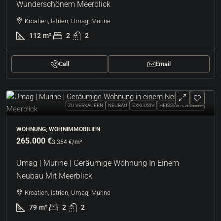
Wunderschönem Meerblick
Kroatien, Istrien, Umag, Murine
112
m²
2
2
Call
Email
ZU VERKAUFEN
NEUBAU
EXKLUSIV
HEISSES ANGEBOT
WOHNUNG, WOHNIMMOBILIEN
265.000 €
3.354 €
/m²
Umag | Murine | Geräumige Wohnung In Einem
Neubau Mit Meerblick
Kroatien, Istrien, Umag, Murine
79
m²
2
2