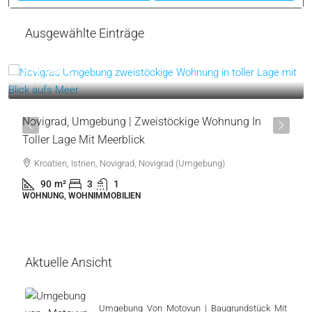
VERKAUFT
NICHT LÄNGER VERFÜGBAR
WOHNUNG, WOHNIMMOBILIEN
265.000 €
3.605 €
/m²
Umag | Schöne Möblierte Wohnung In Toller Lage
Kroatien, Istrien, Umag, Umag
73.50
m²
2
1
Call
Email
Ausgewählte Einträge
319.000 €
3.544 €
/m²
Novigrad, Umgebung | Zweistöckige Wohnung In
Toller Lage Mit Meerblick