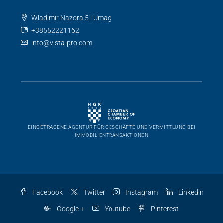
Buje
(92)
Novigrad
(36)
Poreč
(12)
Pula
(6)
Kontaktiere Uns
Vista Pro Network Ltd.
Wladimir Nazora 5 | Umag
+38552221162
info@vista-pro.com