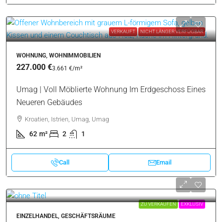
WOHNUNG, WOHNIMMOBILIEN
380.000 €
2.969 €
/m²
Umag | Luxuriöse Wohnung Mit Garage In
Ausgezeichneter Lage
Kroatien, Istrien, Umag, Umag
128
m²
3
2
Call
Email
VERKAUFT
NICHT LÄNGER VERFÜGBAR
WOHNUNG, WOHNIMMOBILIEN
227.000 €
3.661 €
/m²
Umag | Voll Möblierte Wohnung Im Erdgeschoss Eines