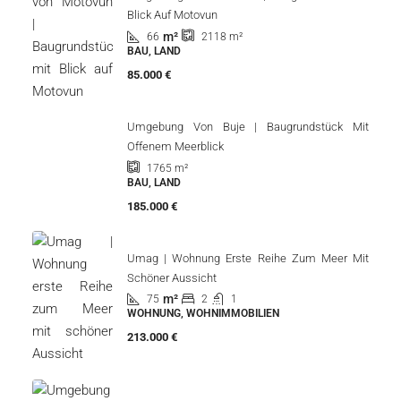
Kroatien, Istrien, Novigrad, Novigrad (Umgebung)
90
m²
3
1
WOHNUNG, WOHNIMMOBILIEN
Aktuelle Ansicht
Umgebung Von Motovun | Baugrundstück Mit
Blick Auf Motovun
m²
66
2118
m²
BAU, LAND
85.000 €
Umgebung Von Buje | Baugrundstück Mit
Offenem Meerblick
1765
m²