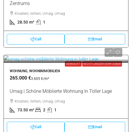
628
m²
Call
Email
VERKAUFT
NICHT LÄNGER VERFÜGBAR
APARTMENTS, WOHNIMMOBILIEN
127.000 €
4.456 €
/m²
Umag | Studio-Apartment In Unmittelbarer Nähe Des
Zentrums
Kroatien, Istrien, Umag, Umag
28.50
m²
1
Call
Email