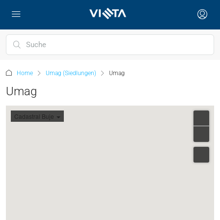
Home
Umag (Siedlungen)
Umag
Umag
Cadastral Buje