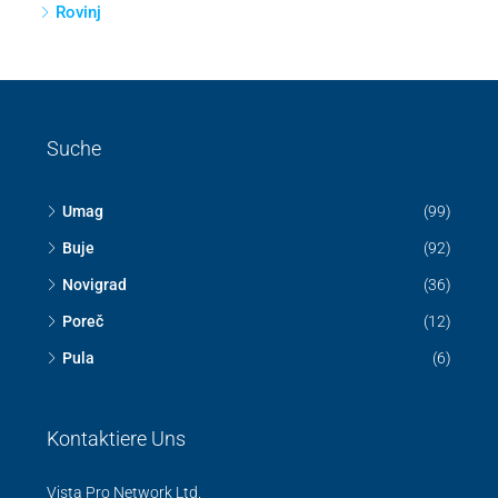
Novigrad
Poreč
Pula
Pazin
Koper
Izola
Lucija
Rovinj
Suche
Umag
(99)