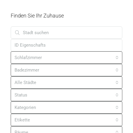
Umgebung Von Kaštel | Neue Wohnung Mit
Zwei Schlafzimmern In Der Nähe Der
Slowenischen Grenze
m²
123
2
2
41
m²
APARTMENTS, WOHNIMMOBILIEN
190.000 €
Finden Sie Ihr Zuhause
Schlafzimmer