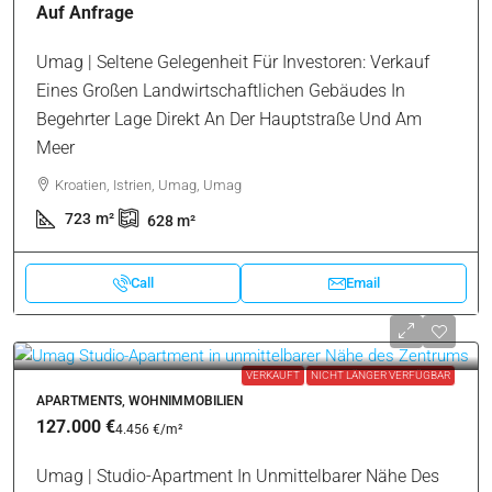
Neueren Gebäudes
Kroatien, Istrien, Umag, Umag
62
m²
2
1
Call
Email
ZU VERKAUFEN
EXKLUSIV
EINZELHANDEL, GESCHÄFTSRÄUME
Auf Anfrage
Umag | Seltene Gelegenheit Für Investoren: Verkauf
Eines Großen Landwirtschaftlichen Gebäudes In
Begehrter Lage Direkt An Der Hauptstraße Und Am
Meer
Kroatien, Istrien, Umag, Umag
723
m²