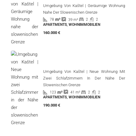
BAU, LAND
185.000 €
Umag | Wohnung Erste Reihe Zum Meer Mit
Schöner Aussicht
m²
75
2
1
WOHNUNG, WOHNIMMOBILIEN
213.000 €
Umgebung Von Kaštel | Geräumige Wohnung
Nahe Der Slowenischen Grenze
m²
78
2
2
39
m²
APARTMENTS, WOHNIMMOBILIEN
160.000 €