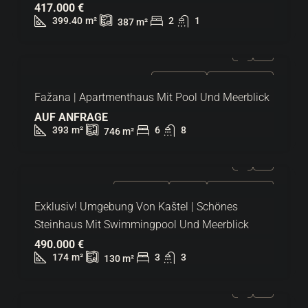
417.000 €
399.40
m²
2
1
387
m²
ZU VERKAUFEN
HEISSES ANGEBOT
Fažana | Apartmenthaus Mit Pool Und Meerblick
AUF ANFRAGE
393
m²
6
8
746
m²
ZU VERKAUFEN
EXKLUSIV
HEISSES ANGEBOT
Exklusiv! Umgebung Von Kaštel | Schönes
Steinhaus Mit Swimmingpool Und Meerblick
490.000 €
174
m²
3
3
130
m²