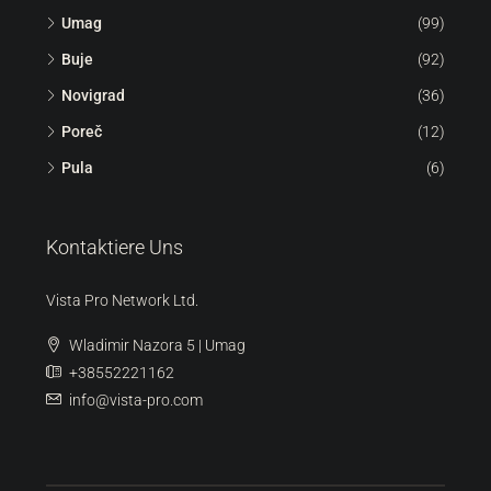
360° BESTELLEN | 3D-SCAN
Suche
Umag
(99)
Buje
(92)
Novigrad
(36)
Poreč
(12)
Pula
(6)