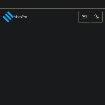
Kontaktiere Uns
VistaPro
Vista Pro Network Ltd.
Wladimir Nazora 5 | Umag
+38552221162
info@vista-pro.com
EINGETRAGENE AGENTUR FÜR GESCHÄFTE UND VERMITTLUNG BEI
IMMOBILIENTRANSAKTIONEN