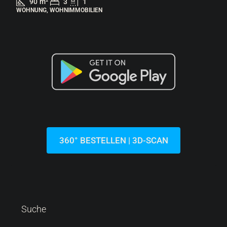
287.000 €
6.522 €
/m²
Lovrečica | Moderne Wohnung Im Erdgeschoss
Garten In Einem Neubau
Kroatien, Istrien, Umag, Lovrečica
44
m²
1.5
1
113
m²
WOHNUNG, WOHNIMMOBILIEN