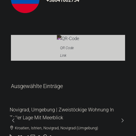
+38641602754
QR Code
Link
Ausgewählte Einträge
ng In