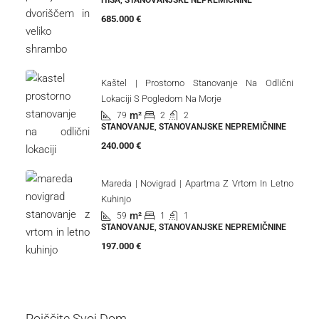
685.000 €
Kaštel | Prostorno Stanovanje Na Odlični
Lokaciji S Pogledom Na Morje
m²
79
2
2
STANOVANJE, STANOVANJSKE NEPREMIČNINE
240.000 €
Mareda | Novigrad | Apartma Z Vrtom In Letno
Kuhinjo
m²
59
1
1
STANOVANJE, STANOVANJSKE NEPREMIČNINE
197.000 €
Poiščite Svoj Dom