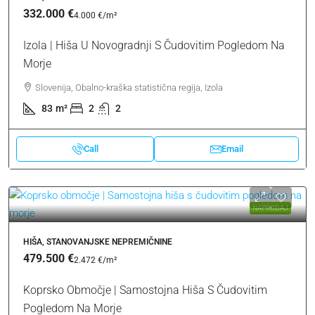
332.000 €
4.000 €
/m²
Izola | Hiša U Novogradnji S Čudovitim Pogledom Na
Morje
Slovenija, Obalno-kraška statistična regija, Izola
83
m²
2
2
Call
Email
NAPRODAJ
HIŠA, STANOVANJSKE NEPREMIČNINE
479.500 €
2.472 €
/m²
Koprsko Območje | Samostojna Hiša S Čudovitim
Pogledom Na Morje