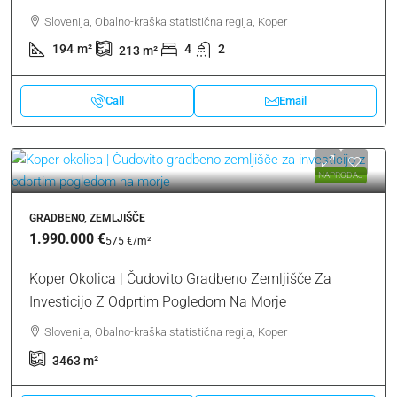
Slovenija, Obalno-kraška statistična regija, Koper
194
m²
4
2
213
m²
Call
Email
NAPRODAJ
GRADBENO, ZEMLJIŠČE
1.990.000 €
575 €
/m²
Koper Okolica | Čudovito Gradbeno Zemljišče Za
Investicijo Z Odprtim Pogledom Na Morje
Slovenija, Obalno-kraška statistična regija, Koper
3463
m²