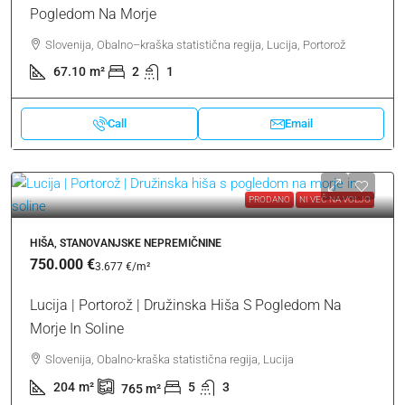
Pogledom Na Morje
Slovenija, Obalno–kraška statistična regija, Lucija, Portorož
67.10
m²
2
1
Call
Email
PRODANO
NI VEČ NA VOLJO
HIŠA, STANOVANJSKE NEPREMIČNINE
750.000 €
3.677 €
/m²
Lucija | Portorož | Družinska Hiša S Pogledom Na
Morje In Soline
Slovenija, Obalno-kraška statistična regija, Lucija
204
m²
5
3
765
m²