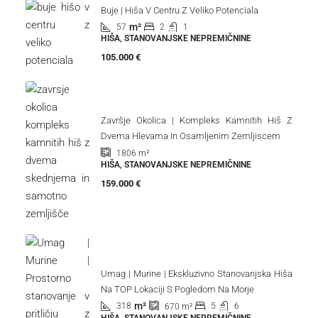
Buje | Hiša V Centru Z Veliko Potenciala
m²
57
2
1
HIŠA, STANOVANJSKE NEPREMIČNINE
105.000 €
Završje Okolica | Kompleks Kamnitih Hiš Z
Dvema Hlevama In Osamljenim Zemljiscem
1806
m²
HIŠA, STANOVANJSKE NEPREMIČNINE
159.000 €
Umag | Murine | Ekskluzivno Stanovanjska Hiša
Na TOP Lokaciji S Pogledom Na Morje
m²
318
5
6
670
m²
HIŠA, STANOVANJSKE NEPREMIČNINE