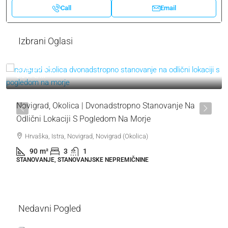
Call
Email
Izbrani Oglasi
319.000 €
3.544 €
/m²
Novigrad, Okolica | Dvonadstropno Stanovanje Na
Odlični Lokaciji S Pogledom Na Morje
Hrvaška, Istra, Novigrad, Novigrad (Okolica)
90
m²
3
1
STANOVANJE, STANOVANJSKE NEPREMIČNINE
Nedavni Pogled