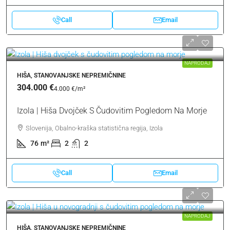
Call
Email
NAPRODAJ
HIŠA, STANOVANJSKE NEPREMIČNINE
304.000 €
4.000 €
/m²
Izola | Hiša Dvojček S Čudovitim Pogledom Na Morje
Slovenija, Obalno-kraška statistična regija, Izola
76
m²
2
2
Call
Email
NAPRODAJ
HIŠA, STANOVANJSKE NEPREMIČNINE