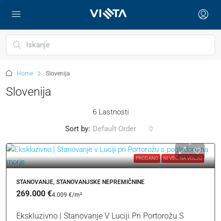
Home
Slovenija
Slovenija
6 Lastnosti
Sort by:
Default Order
PRODANO
NI VEČ NA VOLJO
STANOVANJE, STANOVANJSKE NEPREMIČNINE
269.000 €
4.009 €
/m²
Ekskluzivno | Stanovanje V Luciji Pri Portorožu S