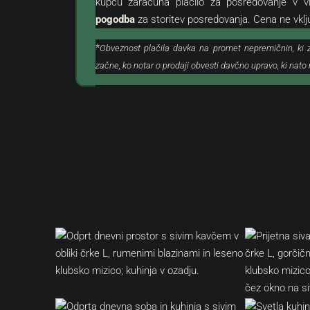
kupcu zaračuna plačilo za posredovanje v v
pogodba
za storitev posredovanja. Cena ne vkl
*
Obveznost plačila davka na promet nepremičnin, ki 
začne, ko notar o prodaji obvesti davčno upravo, ki nat