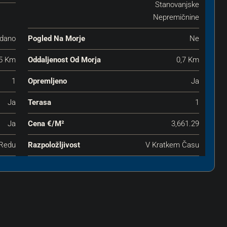
Stanovanjske
Nepremičnine
dano
Pogled Na Morje
Ne
,5 Km
Oddaljenost Od Morja
0,7 Km
1
Opremljeno
Ja
Ja
Terasa
1
Ja
Cena €‎/m²
3,661.29
Redu
Razpoložljivost
V Kratkem Času