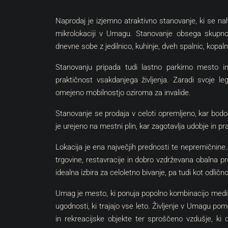
Naprodaj je izjemno atraktivno stanovanje, ki se nah
mikrolokaciji v Umagu. Stanovanje obsega skupno
dnevne sobe z jedilnico, kuhinje, dveh spalnic, kopaln
Stanovanju pripada tudi lastno parkirno mesto i
praktičnost vsakdanjega življenja. Zaradi svoje l
omejeno mobilnostjo oziroma za invalide.
Stanovanje se prodaja v celoti opremljeno, kar bod
je urejeno na mestni plin, kar zagotavlja udobje in pr
Lokacija je ena največjih prednosti te nepremičnine.
trgovine, restavracije in dobro vzdrževana obalna 
idealna izbira za celoletno bivanje, pa tudi kot odličn
Umag je mesto, ki ponuja popolno kombinacijo medite
ugodnosti, ki trajajo vse leto. Življenje v Umagu po
in rekreacijske objekte ter sproščeno vzdušje, ki 