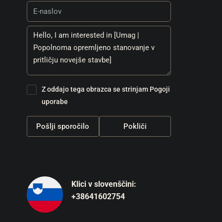
Z oddajo tega obrazca se strinjam
Pogoji
uporabe
Pošlji sporočilo
Pokliči
Klici v slovenščini:
+38641602754