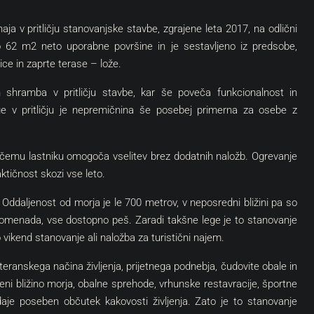
aja v pritličju stanovanjske stavbe, zgrajene leta 2017, na odlični
 62 m2 neto uporabne površine in je sestavljeno iz predsobe,
ice in zaprte terase – lože.
n shramba v pritličju stavbe, kar še poveča funkcionalnost in
ege v pritličju je nepremičnina še posebej primerna za osebe z
očemu lastniku omogoča vselitev brez dodatnih naložb. Ogrevanje
aktičnost skozi vse leto.
 Oddaljenost od morja je le 700 metrov, v neposredni bližini pa so
promenada, vse dostopno peš. Zaradi takšne lege je to stanovanje
o vikend stanovanje ali naložba za turistični najem.
ranskega načina življenja, prijetnega podnebja, čudovite obale in
meni bližino morja, obalne sprehode, vrhunske restavracije, športne
daje poseben občutek kakovosti življenja. Zato je to stanovanje