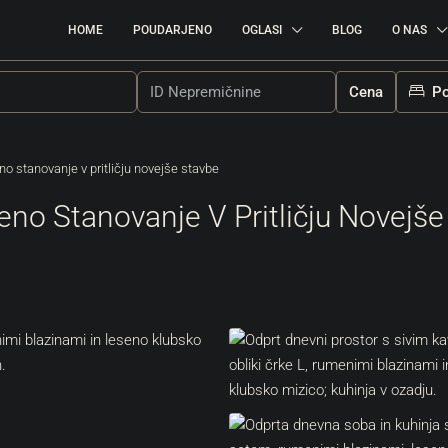
HOME
POUDARJENO
OGLASI
BLOG
O NAS
Cena
Po
 stanovanje v pritličju novejše stavbe
o Stanovanje V Pritličju Novejše