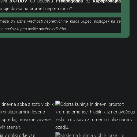
išini
3%+DDV
ob podpisu
Predpogodba
oz
Kupoprodajna
jučuje davka na promet nepremičnin*
znaša 3% tržne vrednosti nepremičnine, plača kupec, postopek pa se
o na naslov kupca pošlje davčno odločbo.