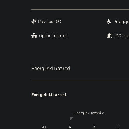
Pokritost 5G
Prilagoj
Optični internet
PVC mi
Energijski Razred
Energetski razred:
| Energijski razred A
A+
A
B
C