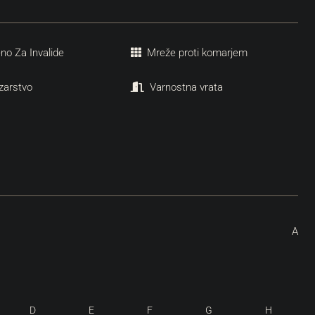
eno Za Invalide
Mreže proti komarjem
zarstvo
Varnostna vrata
A
D
E
F
G
H