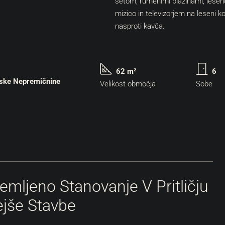
62 m²
6
jske Nepremičnine
Velikost območja
Sobe
ljeno Stanovanje V Pritličju
jše Stavbe