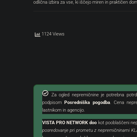
odlična izbira za vse, ki iščejo miren in praktičen dom
1124 Views
€
380.000 €
2.969 €
/m²
Okolica | Atraktivno Gradbeno
Umag | Luksuzno Stanov
Za ogled nepremičnine je potrebna potrd
Odlični Lokaciji
podpisom
Posredniška pogodba
. Cena nepr
lastnikom in agencijo.
Istra, Buje, Grožnjan
Hrvaška, Istra, Umag, Umag
128
m²
3
2
VISTA PRO NETWORK doo
kot
pooblaščeni
nep
ZEMLJIŠČE
STANOVANJE, STANOVANJSKE 
posredovanje pri prometu z nepremičninami KL