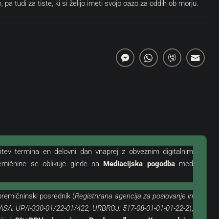
, pa tudi za tiste, ki si želijo imeti svojo oazo za oddih ob morju.
319.000 €
3.544 €
/m²
anje Z Garažo Na
Novigrad, Okolica | Dvonadstropno
itev termina en delovni dan vnaprej z obveznim digitalnim
Stanovanje Na Odlični Lokaciji S
emičnine se oblikuje glede na
Mediacijska pogodba
med
Pogledom Na Morje
Hrvaška, Istra, Novigrad, Novigrad (Okolica)
remičninski posrednik (
Registrirana agencija za poslovanje in
NEPREMIČNINE
90
m²
3
1
ASA: UP/I-330-01/22-01/422; URBROJ: 517-08-01-01-01-22-2
),
STANOVANJE, STANOVANJSKE NEPREMIČNINE