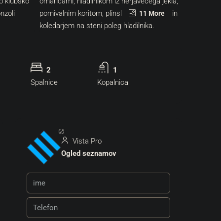
11 More
2
1
Spalnice
Kopalnica
Vista Pro
Ogled seznamov