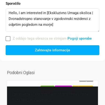
Sporočilo
Z oddajo tega obrazca se strinjam
Pogoji uporabe
Zahtevajte informacije
Podobni Oglasi
NAPRODAJ
EKSKLUZIVNO
VROČA PONUDBA
Zambratija | Čudovita Samostojna Hiša | Vaša
Oaza Miru In Zasebnosti