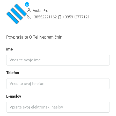
Vista Pro
+38552221162
+385912777121
Povprašajte O Tej Nepremičnini
ime
Telefon
E-naslov