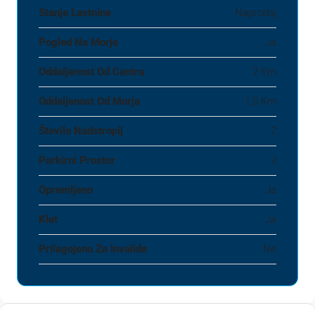
Stanje Lastnine
Naprodaj
Pogled Na Morje
Ja
Oddaljenost Od Centra
2 Km
Oddaljenost Od Morja
1,5 Km
Število Nadstropij
2
Parkirni Prostor
2
Opremljeno
Ja
Klet
Ja
Prilagojeno Za Invalide
Ne