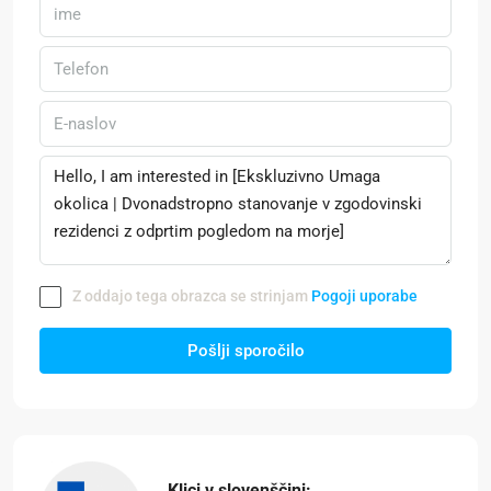
Z oddajo tega obrazca se strinjam
Pogoji uporabe
Pošlji sporočilo
Klici v slovenščini: