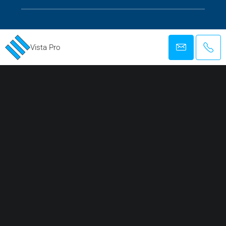
Vista Pro
REGISTRIRANA AGENCIJA ZA POSLOVANJE IN POSREDOVANJE PRI
PROMETU Z NEPREMIČNINAMI
Facebook
Twitter
Instagram
Linkedin
Google +
Youtube
Pinterest
© 2022–2025 VISTA PRO NETWORK Ltd. | Vse pravice pridržane, nobene fotografije ni
dovoljeno reproducirati v nobeni obliki brez našega pisnega dovoljenja.