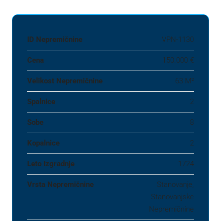
ID Nepremičnine
VPN-1130
Cena
150.000 €
Velikost Nepremičnine
63 M²
Spalnice
2
Sobe
8
Kopalnice
2
Leto Izgradnje
1724
Vrsta Nepremičnine
Stanovanje,
Stanovanjske
Nepremičnine