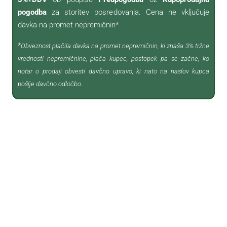
pogodba
za storitev posredovanja. Cena ne vključuje
davka na promet nepremičnin*
*
Obveznost plačila davka na promet nepremičnin, ki znaša 3% tržne
vrednosti nepremičnine, plača kupec, postopek pa se začne, ko
notar o prodaji obvesti davčno upravo, ki nato na naslov kupca
pošlje davčno odločbo.