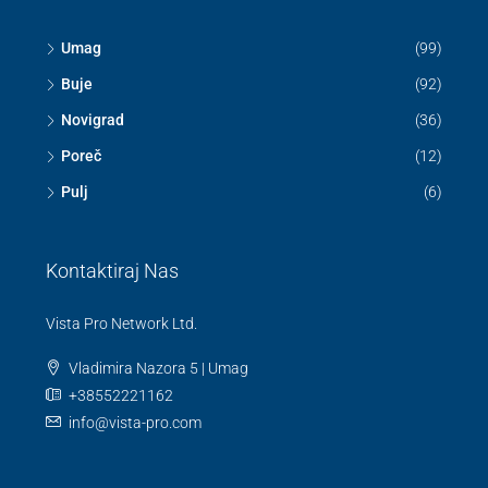
Umag
(99)
Buje
(92)
Novigrad
(36)
Poreč
(12)
Pulj
(6)
Kontaktiraj Nas
Vista Pro Network Ltd.
Vladimira Nazora 5 | Umag
+38552221162
info@vista-pro.com