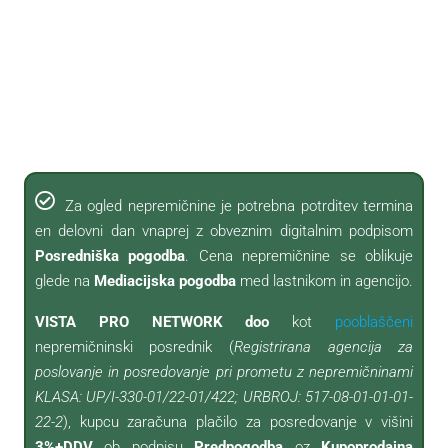
Za ogled nepremičnine je potrebna potrditev termina
en delovni dan vnaprej z obveznim digitalnim podpisom
Posredniška pogodba
. Cena nepremičnine se oblikuje
glede na
Mediacijska pogodba
med lastnikom in agencijo.
VISTA PRO NETWORK doo
kot
pooblaščeni
nepremičninski posrednik (
Registrirana agencija za
poslovanje in posredovanje pri prometu z nepremičninami
KLASA: UP/I-330-01/22-01/422; URBROJ: 517-08-01-01-01-
22-2
), kupcu zaračuna plačilo za posredovanje v višini
3%+DDV
ob podpisu
Predpogodba
oz
Kupoprodajna