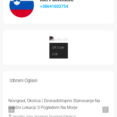
+38641602754
QR Code
Link
319.000 €
Izbrani Oglasi
3.544 €
/m²
Novigrad, Okolica | Dvonadstropno Stanovanje Na
Odlični Lokaciji S Pogledom Na Morje
Hrvaška, Istra, Novigrad, Novigrad (Okolica)