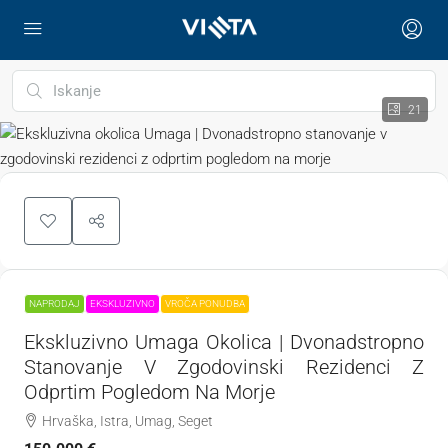
21
NAPRODAJ
EKSKLUZIVNO
VROČA PONUDBA
Ekskluzivno Umaga Okolica | Dvonadstropno
Stanovanje V Zgodovinski Rezidenci Z
Odprtim Pogledom Na Morje
Hrvaška, Istra, Umag, Seget