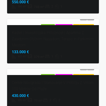
550.000 €
94
m²
2
1
748
m²
NAPRODAJ
EKSKLUZIVNO
VROČA PONUDBA
Kaštel | Investicijska Priložnost | Apartma Z
Zasebnim Oljčnim Nasadom, Teraso In Parkirnim
Mestom
133.000 €
63
m²
1
1
379
m²
NAPRODAJ
EKSKLUZIVNO
VROČA PONUDBA
Center Novigrada | Stanovanje V Pritličju Z Vrtom
150 Metrov Od Plaže
430.000 €
86
m²
2
2
70
m²