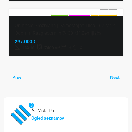
NAPRODAJ
EKSKLUZIVNO
VROČA PONUDBA
Območje Grožnjana | Samostojna Hiša 162 M² Z
Odprtim Razgledom In 7400 M² Zemljišča
297.000 €
162
m²
4
2
7400
m²
Prev
Next
Vista Pro
Ogled seznamov