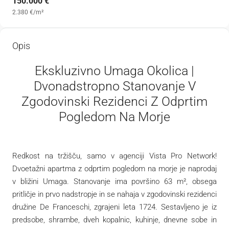
150.000 €
2.380 €
/m²
Opis
Ekskluzivno Umaga Okolica |
Dvonadstropno Stanovanje V
Zgodovinski Rezidenci Z Odprtim
Pogledom Na Morje
Redkost na tržišču, samo v agenciji Vista Pro Network!
Dvoetažni apartma z odprtim pogledom na morje je naprodaj
v bližini Umaga. Stanovanje ima površino 63 m², obsega
pritličje in prvo nadstropje in se nahaja v zgodovinski rezidenci
družine De Franceschi, zgrajeni leta 1724. Sestavljeno je iz
predsobe, shrambe, dveh kopalnic, kuhinje, dnevne sobe in