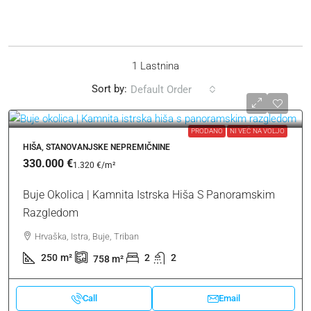
1 Lastnina
Sort by:
Default Order
PRODANO
NI VEČ NA VOLJO
HIŠA, STANOVANJSKE NEPREMIČNINE
330.000 €
1.320 €
/m²
Buje Okolica | Kamnita Istrska Hiša S Panoramskim
Razgledom
Hrvaška, Istra, Buje, Triban
250
m²
2
2
758
m²
Call
Email