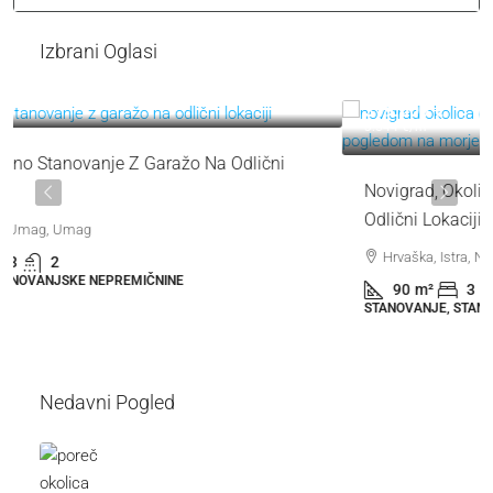
Izbrani Oglasi
319.000 €
3.544 €
/m²
Novigrad, Okolica | Dvonadstropno Stanovanje Na
Odlični Lokaciji S Pogledom Na Morje
Hrvaška, Istra, Novigrad, Novigrad (Okolica)
90
m²
3
1
STANOVANJE, STANOVANJSKE NEPREMIČNINE
Nedavni Pogled