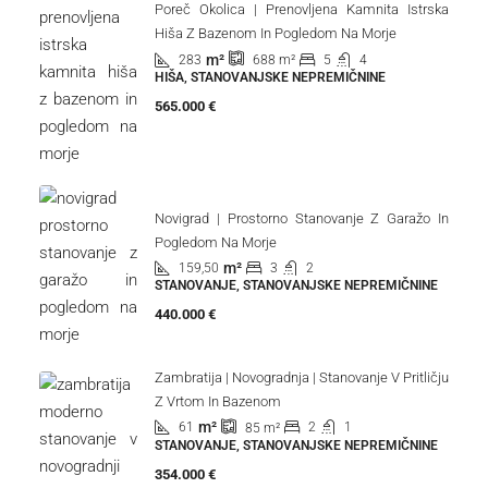
Poreč Okolica | Prenovljena Kamnita Istrska
Hiša Z Bazenom In Pogledom Na Morje
m²
283
5
4
688
m²
HIŠA, STANOVANJSKE NEPREMIČNINE
565.000 €
Novigrad | Prostorno Stanovanje Z Garažo In
Pogledom Na Morje
m²
159,50
3
2
STANOVANJE, STANOVANJSKE NEPREMIČNINE
440.000 €
Zambratija | Novogradnja | Stanovanje V Pritličju
Z Vrtom In Bazenom
m²
61
2
1
85
m²
STANOVANJE, STANOVANJSKE NEPREMIČNINE
354.000 €