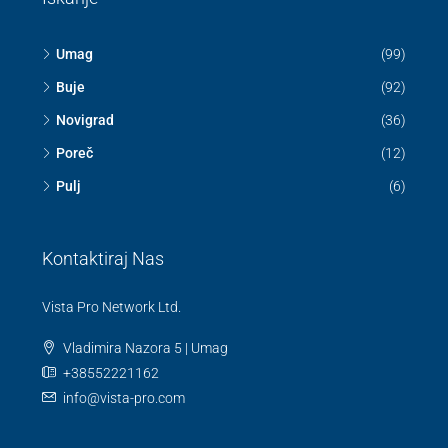
Iskanje
Umag
(99)
Buje
(92)
Novigrad
(36)
Poreč
(12)
Pulj
(6)
Kontaktiraj Nas
Vista Pro Network Ltd.
Vladimira Nazora 5 | Umag
+38552221162
info@vista-pro.com