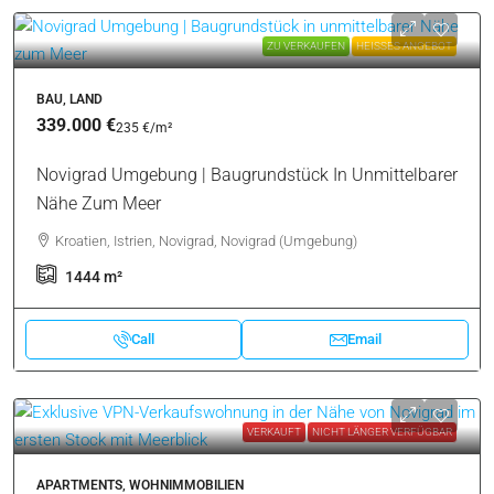
ZU VERKAUFEN
HEISSES ANGEBOT
BAU, LAND
339.000 €
235 €
/m²
Novigrad Umgebung | Baugrundstück In Unmittelbarer
Nähe Zum Meer
Kroatien, Istrien, Novigrad, Novigrad (Umgebung)
1444
m²
Call
Email
VERKAUFT
NICHT LÄNGER VERFÜGBAR
APARTMENTS, WOHNIMMOBILIEN