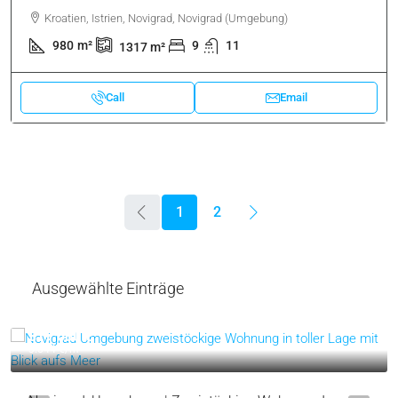
Kroatien, Istrien, Novigrad, Novigrad (Umgebung)
980
m²
9
11
1317
m²
Call
Email
1
2
Ausgewählte Einträge
319.000 €
3.544 €
/m²