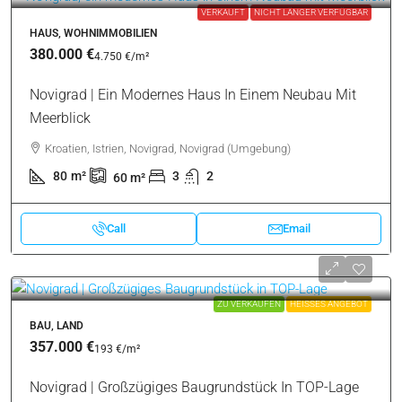
VERKAUFT
NICHT LÄNGER VERFÜGBAR
HAUS, WOHNIMMOBILIEN
380.000 €
4.750 €
/m²
Novigrad | Ein Modernes Haus In Einem Neubau Mit
Meerblick
Kroatien, Istrien, Novigrad, Novigrad (Umgebung)
80
m²
3
2
60
m²
Call
Email
ZU VERKAUFEN
HEISSES ANGEBOT
BAU, LAND
357.000 €
193 €
/m²
Novigrad | Großzügiges Baugrundstück In TOP-Lage