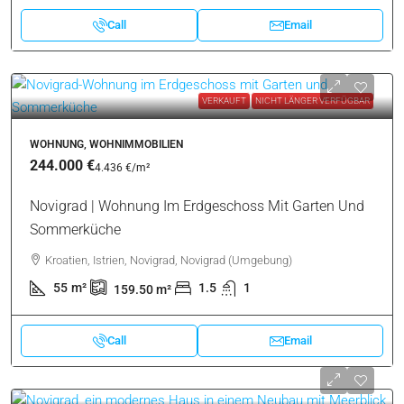
Call
Email
VERKAUFT
NICHT LÄNGER VERFÜGBAR
WOHNUNG, WOHNIMMOBILIEN
244.000 €
4.436 €
/m²
Novigrad | Wohnung Im Erdgeschoss Mit Garten Und
Sommerküche
Kroatien, Istrien, Novigrad, Novigrad (Umgebung)
55
m²
1.5
1
159.50
m²
Call
Email