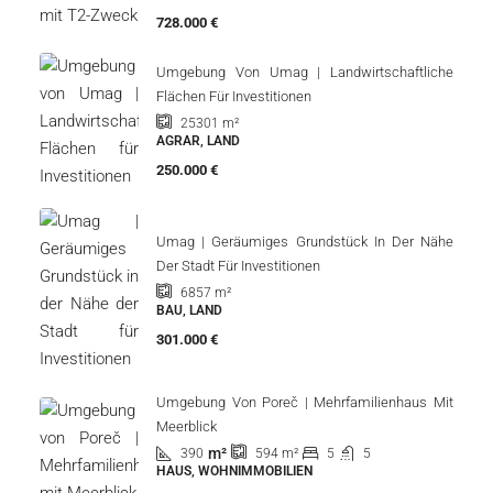
728.000 €
Umgebung Von Umag | Landwirtschaftliche
Flächen Für Investitionen
25301
m²
AGRAR, LAND
250.000 €
Umag | Geräumiges Grundstück In Der Nähe
Der Stadt Für Investitionen
6857
m²
BAU, LAND
301.000 €
Umgebung Von Poreč | Mehrfamilienhaus Mit
Meerblick
m²
390
5
5
594
m²
HAUS, WOHNIMMOBILIEN