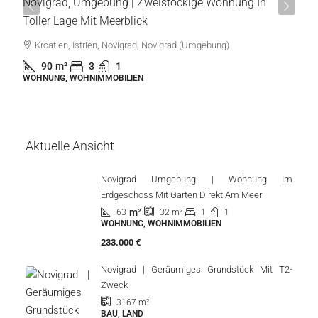
Novigrad, Umgebung | Zweistöckige Wohnung In
Toller Lage Mit Meerblick
Kroatien, Istrien, Novigrad, Novigrad (Umgebung)
90
m²
3
1
WOHNUNG, WOHNIMMOBILIEN
Aktuelle Ansicht
Novigrad Umgebung | Wohnung Im
Erdgeschoss Mit Garten Direkt Am Meer
m²
63
1
1
32
m²
WOHNUNG, WOHNIMMOBILIEN
233.000 €
Novigrad | Geräumiges Grundstück Mit T2-
Zweck
3167
m²
BAU, LAND