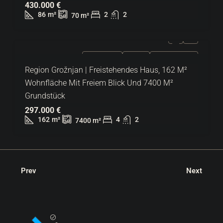
430.000 €
86
m²
2
2
70
m²
ZU VERKAUFEN
EXKLUSIV
HEISSES ANGEBOT
Region Grožnjan | Freistehendes Haus, 162 M²
Wohnfläche Mit Freiem Blick Und 7400 M²
Grundstück
297.000 €
162
m²
4
2
7400
m²
Prev
Next