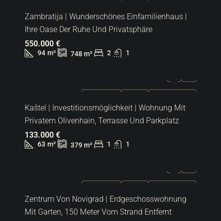
ZU VERKAUFEN
EXKLUSIV
HEISSES ANGEBOT
Zambratija | Wunderschönes Einfamilienhaus |
Ihre Oase Der Ruhe Und Privatsphäre
550.000 €
94
m²
2
1
748
m²
ZU VERKAUFEN
EXKLUSIV
HEISSES ANGEBOT
Kaštel | Investitionsmöglichkeit | Wohnung Mit
Privatem Olivenhain, Terrasse Und Parkplatz
133.000 €
63
m²
1
1
379
m²
ZU VERKAUFEN
EXKLUSIV
HEISSES ANGEBOT
Zentrum Von Novigrad | Erdgeschosswohnung
Mit Garten, 150 Meter Vom Strand Entfernt