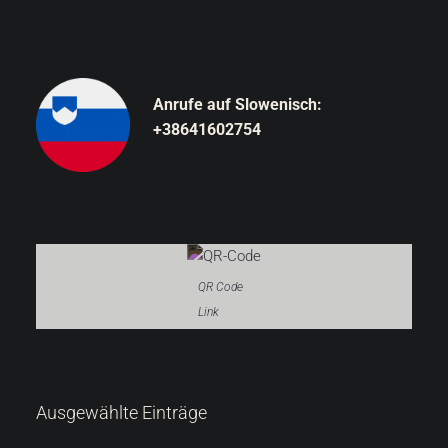
Anrufe auf Slowenisch:
+38641602754
QR Code
Link
287.000 €
Ausgewählte Einträge
6.522 €
/m²