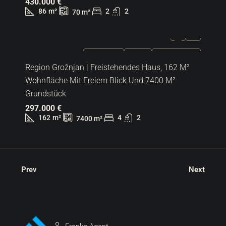
430.000 €
86
m²
2
2
70
m²
ZU VERKAUFEN
EXKLUSIV
HEISSES ANGEBOT
Region Grožnjan | Freistehendes Haus, 162 M²
Wohnfläche Mit Freiem Blick Und 7400 M²
Grundstück
297.000 €
162
m²
4
2
7400
m²
Prev
Next