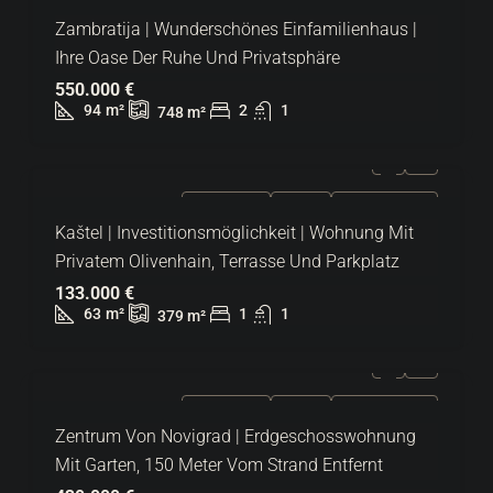
Zambratija | Wunderschönes Einfamilienhaus |
Ihre Oase Der Ruhe Und Privatsphäre
550.000 €
94
m²
2
1
748
m²
ZU VERKAUFEN
EXKLUSIV
HEISSES ANGEBOT
Kaštel | Investitionsmöglichkeit | Wohnung Mit
Privatem Olivenhain, Terrasse Und Parkplatz
133.000 €
63
m²
1
1
379
m²
ZU VERKAUFEN
EXKLUSIV
HEISSES ANGEBOT
Zentrum Von Novigrad | Erdgeschosswohnung
Mit Garten, 150 Meter Vom Strand Entfernt