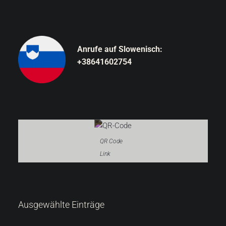
Anrufe auf Slowenisch:
+38641602754
QR Code
Link
287.000 €
Ausgewählte Einträge
6.522 €
/m²