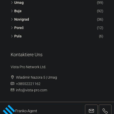
Umag
(99)
Buje
(92)
Novigrad
(36)
Poreč
(12)
Pula
(6)
Kontaktiere Uns
Vista Pro Network Ltd.
Wladimir Nazora 5 | Umag
+38552221162
info@vista-pro.com
Franko-Agent