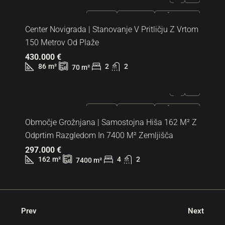
NAPRODAJ
EKSKLUZIVNO
VROČA PONUDBA
Center Novigrada | Stanovanje V Pritličju Z Vrtom
150 Metrov Od Plaže
430.000 €
86
m²
2
2
70
m²
NAPRODAJ
EKSKLUZIVNO
VROČA PONUDBA
Območje Grožnjana | Samostojna Hiša 162 M² Z
Odprtim Razgledom In 7400 M² Zemljišča
297.000 €
162
m²
4
2
7400
m²
Prev
Next