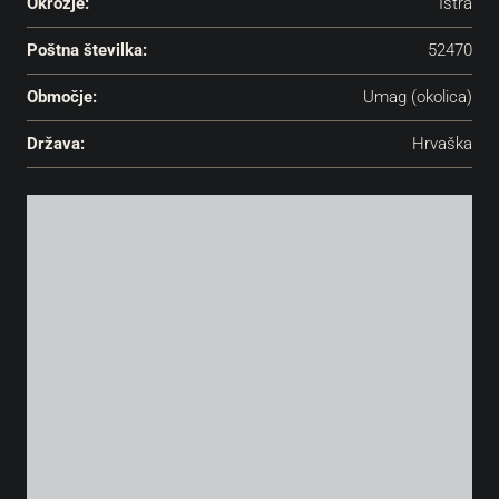
Okrožje:
Istra
Poštna številka:
52470
Območje:
Umag (okolica)
Država:
Hrvaška