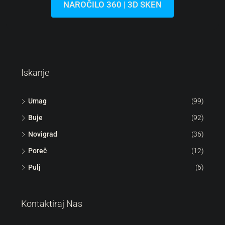
Hrvaška, Istra, Umag, 
44
m²
113
m²
STANOVANJE, STANOVANJ
NAROČILO 360 | 3D SKEN
Iskanje
Umag
(99)
Buje
(92)
Novigrad
(36)