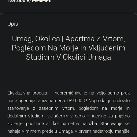
189.000 €
/1̶9̶9̶.̶0̶0̶0̶ €
Opis
Umag, Okolica | Apartma Z Vrtom,
Pogledom Na Morje In Vključenim
Studiom V Okolici Umaga
Ekskluzivna prodaja – nepremičnina je na voljo samo prek
naše agencije. Znižana cena 189.000 €! Naprodaj je čudovito
stanovanje z zasebnim vrtom, pogledom na morje in
dodatnim studiom, vključenim v ceno – idealno za prijetno
življenje, počitnice ali kot pametna naložba. Stanovanje se
nahaja v mirnem predelu Umaga, v prvem nadstropju manjše