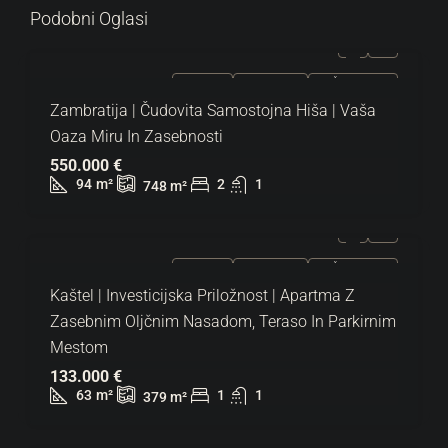
Podobni Oglasi
NAPRODAJ
EKSKLUZIVNO
VROČA PONUDBA
Zambratija | Čudovita Samostojna Hiša | Vaša
Oaza Miru In Zasebnosti
550.000 €
94
m²
2
1
748
m²
NAPRODAJ
EKSKLUZIVNO
VROČA PONUDBA
Kaštel | Investicijska Priložnost | Apartma Z
Zasebnim Oljčnim Nasadom, Teraso In Parkirnim
Mestom
133.000 €
63
m²
1
1
379
m²