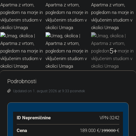
5+
Podrobnosti
Updated on 1. avgust 2026 at 9:33 posnetek
ID Nepremičnine
VPN-3242
Cena
189.000 €/1̶9̶9̶0̶0̶0̶ €