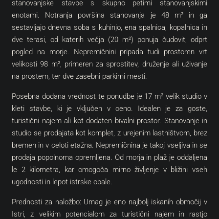
stanovanjske stavbe s skupno petimi stanovanjskimi
enotami. Notranja površina stanovanja je 48 m² in ga
sestavljajo dnevna soba s kuhinjo, ena spalnica, kopalnica in
dve terasi, od katerih večja (20 m²) ponuja čudovit, odprt
pogled na morje. Nepremičnini pripada tudi prostoren vrt
velikosti 98 m², primeren za sprostitev, druženje ali uživanje
na prostem, ter dve zasebni parkirni mesti.
Posebna dodana vrednost te ponudbe je 17 m² velik studio v
kleti stavbe, ki je vključen v ceno. Idealen je za goste,
turistični najem ali kot dodaten bivalni prostor. Stanovanje in
studio se prodajata kot komplet, z urejenim lastništvom, brez
bremen in v celoti etažna. Nepremičnina je takoj vseljiva in se
prodaja popolnoma opremljena. Od morja in plaž je oddaljena
le 2 kilometra, kar omogoča mirno življenje v bližini vseh
ugodnosti in lepot istrske obale.
Prednosti za naložbo: Umag je eno najbolj iskanih območij v
Istri, z velikim potencialom za turistični najem in rastjo