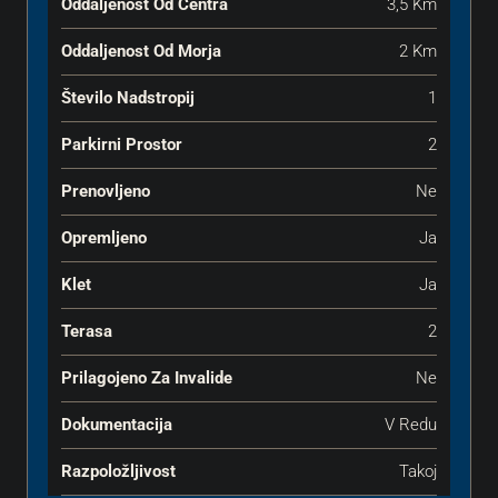
Oddaljenost Od Centra
3,5 Km
Oddaljenost Od Morja
2 Km
Število Nadstropij
1
Parkirni Prostor
2
Prenovljeno
Ne
Opremljeno
Ja
Klet
Ja
Terasa
2
Prilagojeno Za Invalide
Ne
Dokumentacija
V Redu
Razpoložljivost
Takoj