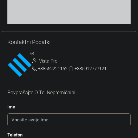
Kontaktni Podatki
Vista Pro
+38552221162
+385912777121
Povprašajte O Tej Nepremičnini
ime
Telefon