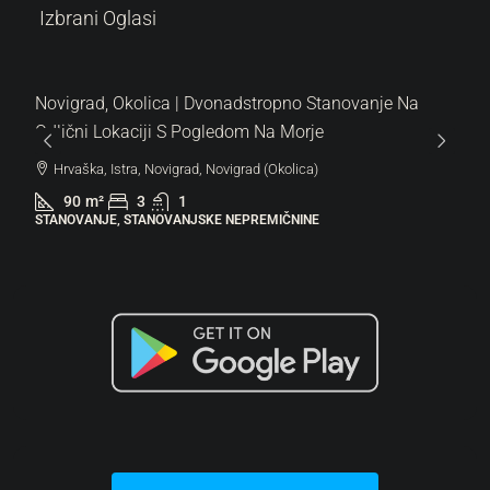
Izbrani Oglasi
a | Dvonadstropno Stanovanje Na
S Pogledom Na Morje
igrad, Novigrad (Okolica)
1
VANJSKE NEPREMIČNINE
287.000 €
6.522 €
/m²
Lovrečica | Moderno 
Novogradnji