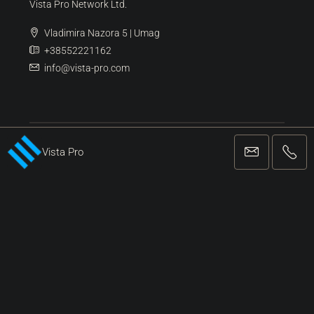
Poreč
(12)
Pulj
(6)
Kontaktiraj Nas
Vista Pro Network Ltd.
Vladimira Nazora 5 | Umag
Vista Pro
+38552221162
info@vista-pro.com
REGISTRIRANA AGENCIJA ZA POSLOVANJE IN POSREDOVANJE PRI
PROMETU Z NEPREMIČNINAMI