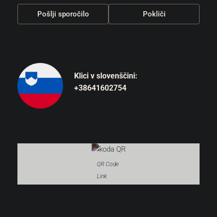
Pošlji sporočilo
Pokliči
Klici v slovenščini:
+38641602754
QR Code
Link