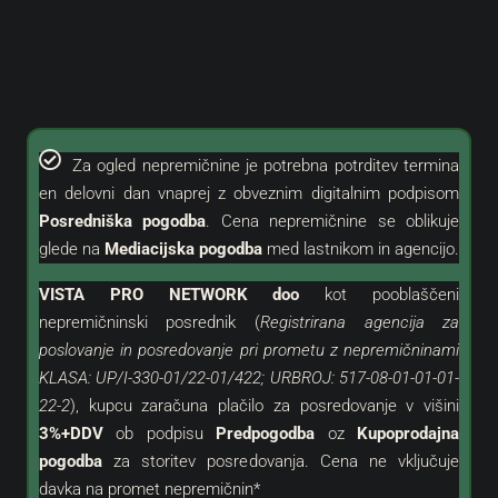
Za ogled nepremičnine je potrebna potrditev termina
en delovni dan vnaprej z obveznim digitalnim podpisom
Posredniška pogodba
. Cena nepremičnine se oblikuje
glede na
Mediacijska pogodba
med lastnikom in agencijo.
VISTA PRO NETWORK doo
kot
pooblaščeni
nepremičninski posrednik (
Registrirana agencija za
poslovanje in posredovanje pri prometu z nepremičninami
KLASA: UP/I-330-01/22-01/422; URBROJ: 517-08-01-01-01-
22-2
), kupcu zaračuna plačilo za posredovanje v višini
3%+DDV
ob podpisu
Predpogodba
oz
Kupoprodajna
pogodba
za storitev posredovanja. Cena ne vključuje
davka na promet nepremičnin*